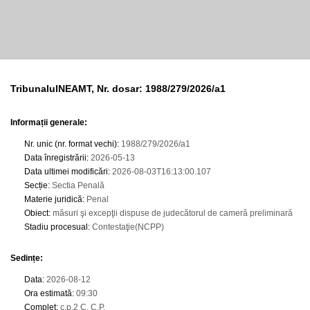
TribunalulNEAMT, Nr. dosar: 1988/279/2026/a1
Informații generale:
Nr. unic (nr. format vechi)
:
1988/279/2026/a1
Data înregistrării
:
2026-05-13
Data ultimei modificări
:
2026-08-03T16:13:00.107
Secție
:
Sectia Penală
Materie juridică
:
Penal
Obiect
:
măsuri şi excepţii dispuse de judecătorul de cameră preliminară
Stadiu procesual
:
Contestaţie(NCPP)
Sedințe
:
Data
:
2026-08-12
Ora estimată
:
09:30
Complet
:
c.p.2 C. C.P.