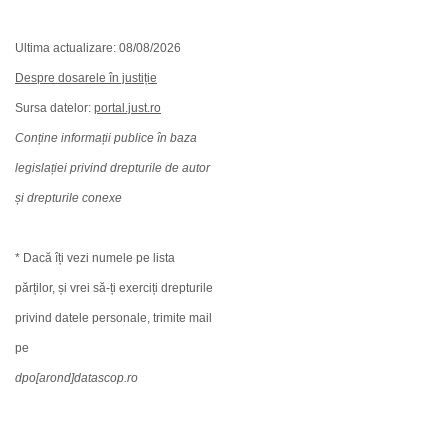
Ultima actualizare: 08/08/2026
Despre dosarele în justiție
Sursa datelor:
portal.just.ro
Conține informații publice în baza
legislației privind drepturile de autor
și drepturile conexe
* Dacă îți vezi numele pe lista
părților, și vrei să-ți exerciți drepturile
privind datele personale, trimite mail
pe
dpo[arond]datascop.ro