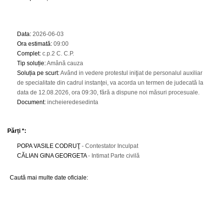
Data
:
2026-06-03
Ora estimată
:
09:00
Complet
:
c.p.2 C. C.P.
Tip soluție
:
Amână cauza
Soluția pe scurt
:
Având in vedere protestul iniţiat de personalul auxiliar
de specialitate din cadrul instanţei, va acorda un termen de judecată la
data de 12.08.2026, ora 09:30, fără a dispune noi măsuri procesuale.
Document
:
incheieredesedinta
Părți *:
POPA VASILE CODRUŢ
- Contestator Inculpat
CĂLIAN GINA GEORGETA
- Intimat Parte civilă
Caută mai multe date oficiale: