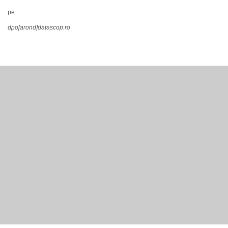
pe
dpo[arond]datascop.ro