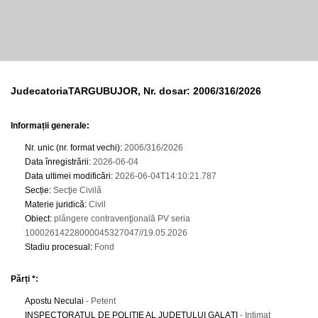
JudecatoriaTARGUBUJOR, Nr. dosar: 2006/316/2026
Informații generale:
Nr. unic (nr. format vechi)
:
2006/316/2026
Data înregistrării
:
2026-06-04
Data ultimei modificări
:
2026-06-04T14:10:21.787
Secție
:
Secţie Civilă
Materie juridică
:
Civil
Obiect
:
plângere contravenţională PV seria
10002614228000045327047//19.05.2026
Stadiu procesual
:
Fond
Părți *:
Apostu Neculai
- Petent
INSPECTORATUL DE POLIŢIE AL JUDEŢULUI GALAŢI
- Intimat