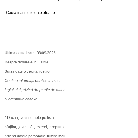
Caută mai multe date oficiale:
Ultima actualizare: 08/09/2026
Despre dosarele în justiție
Sursa datelor:
portal.just.ro
Conține informații publice în baza
legislației privind drepturile de autor
și drepturile conexe
* Dacă îți vezi numele pe lista
părților, și vrei să-ți exerciți drepturile
privind datele personale, trimite mail