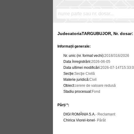
JudecatoriaTARGUBUJOR, Nr. dosar: 
Informații generale:
Nr. unic (nr. format vechi)
:
2018/316/2026
Data înregistrării
:
2026-06-05
Data ultimei modificări
:
2026-07-14T15:33:0
Secție
:
Secţie Civilă
Materie juridică
:
Civil
Obiect
:
cerere de valoare redusă
Stadiu procesual
:
Fond
Părți *:
DIGI ROMÂNIA S.A.
- Reclamant
Chirica Viorel-Ionel
- Pârât