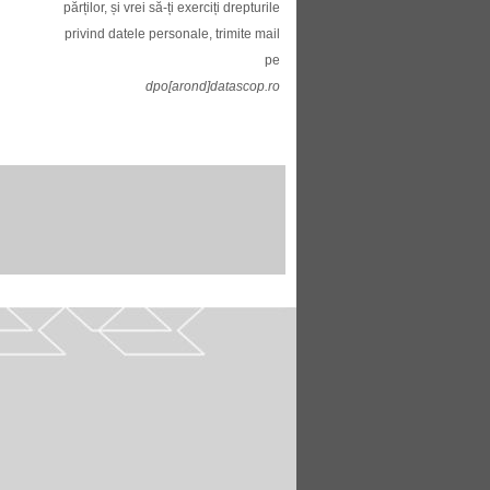
părților, și vrei să-ți exerciți drepturile
privind datele personale, trimite mail
pe
dpo[arond]datascop.ro