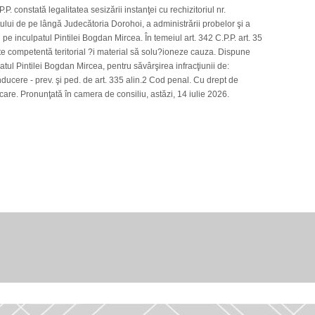
.P. constată legalitatea sesizării instanţei cu rechizitoriul nr.
ui de pe lângă Judecătoria Dorohoi, a administrării probelor şi a
 pe inculpatul Pintilei Bogdan Mircea. În temeiul art. 342 C.P.P. art. 35
este competentă teritorial ?i material să solu?ioneze cauza. Dispune
atul Pintilei Bogdan Mircea, pentru săvârşirea infracţiunii de:
ucere - prev. şi ped. de art. 335 alin.2 Cod penal. Cu drept de
care. Pronunţată în camera de consiliu, astăzi, 14 iulie 2026.