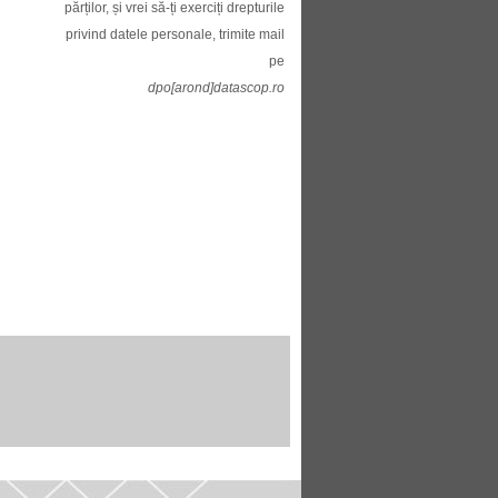
părților, și vrei să-ți exerciți drepturile
privind datele personale, trimite mail
pe
dpo[arond]datascop.ro