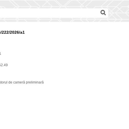
/222/2026/a1
1
52.49
ătorul de cameră preliminară