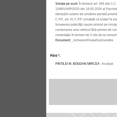
Soluția pe scurt
:
În temeiul art. 346 alin.1 C.P
1189/144/P/2025 din 18.05.2026 al Parchetul
efectuării actelor de urmărire penală privind
C.P.P., art. 41 C.P.P. constată că instan?a 
începerea judecăţii cauzei privind pe inculp
conducerea unui vehicul fără permis de cond
contestaţie în termen de 3 zile de la comuni
Document
:
_IncheiereFinalaDezinvestire
Părți *:
PINTILEI M. BOGDAN MIRCEA
- Inculpat