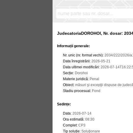
JudecatoriaDOROHOI, Nr. dosar: 2034
Informații generale:
Nr. unic (nr. format vechi)
:
2034/222/2026/a
Data înregistrării
:
2026-05-21
Data ultimei modificări
:
2026-07-14T16:22:
Secție
:
Dorohoi
Materie juridică
:
Penal
Obiect
:
măsuri şi excepţii dispuse de judec
Stadiu procesual
:
Fond
Sedințe
:
Data
:
2026-07-14
Ora estimată
:
08:30
Complet
:
CP3
Tip soluție
:
Soluţionare