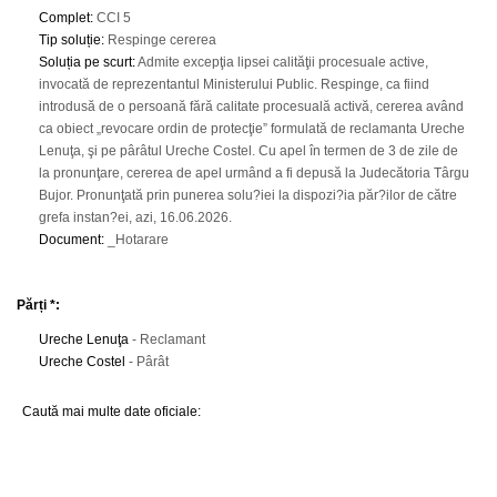
Complet
:
CCI 5
Tip soluție
:
Respinge cererea
Soluția pe scurt
:
Admite excepţia lipsei calităţii procesuale active,
invocată de reprezentantul Ministerului Public. Respinge, ca fiind
introdusă de o persoană fără calitate procesuală activă, cererea având
ca obiect „revocare ordin de protecţie” formulată de reclamanta Ureche
Lenuţa, şi pe pârâtul Ureche Costel. Cu apel în termen de 3 de zile de
la pronunţare, cererea de apel urmând a fi depusă la Judecătoria Târgu
Bujor. Pronunţată prin punerea solu?iei la dispozi?ia păr?ilor de către
grefa instan?ei, azi, 16.06.2026.
Document
:
_Hotarare
Părți *:
Ureche Lenuţa
- Reclamant
Ureche Costel
- Pârât
Caută mai multe date oficiale: