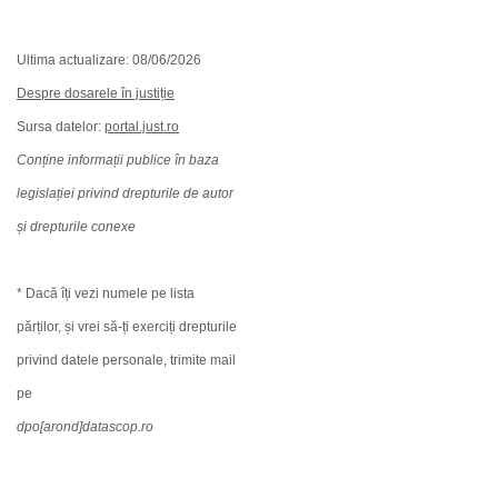
Ultima actualizare: 08/06/2026
Despre dosarele în justiție
Sursa datelor:
portal.just.ro
Conține informații publice în baza
legislației privind drepturile de autor
și drepturile conexe
* Dacă îți vezi numele pe lista
părților, și vrei să-ți exerciți drepturile
privind datele personale, trimite mail
pe
dpo[arond]datascop.ro