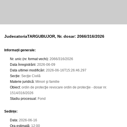
JudecatoriaTARGUBUJOR, Nr. dosar: 2066/316/2026
Informații generale:
Nr. unic (nr. format vechi)
:
2066/316/2026
Data înregistrării
:
2026-06-09
Data ultimei modificări
:
2026-06-16T15:26:46.297
Secție
:
Secţie Civilă
Materie juridică
:
Minori şi familie
Obiect
:
ordin de protecţie revocare ordin de protecţie - dosar nr.
1514/316/2026
Stadiu procesual
:
Fond
Sedințe
:
Data
:
2026-06-16
Ora estimată
:
12:00