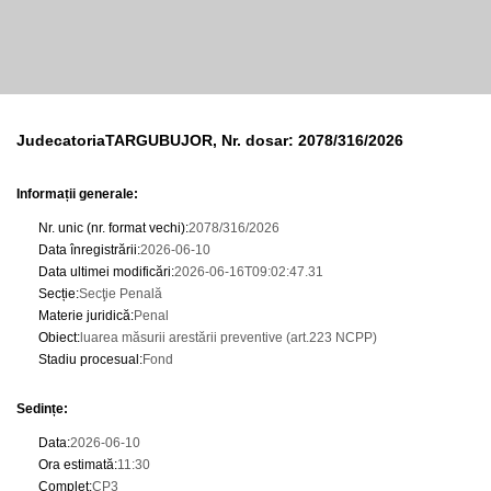
JudecatoriaTARGUBUJOR, Nr. dosar: 2078/316/2026
Informații generale:
Nr. unic (nr. format vechi)
:
2078/316/2026
Data înregistrării
:
2026-06-10
Data ultimei modificări
:
2026-06-16T09:02:47.31
Secție
:
Secţie Penală
Materie juridică
:
Penal
Obiect
:
luarea măsurii arestării preventive (art.223 NCPP)
Stadiu procesual
:
Fond
Sedințe
:
Data
:
2026-06-10
Ora estimată
:
11:30
Complet
:
CP3