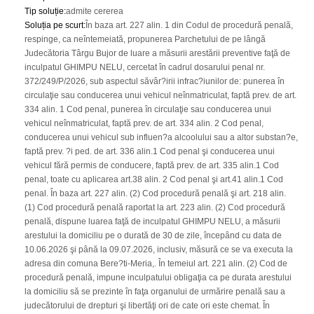
Tip soluție
:
admite cererea
Soluția pe scurt
:
În baza art. 227 alin. 1 din Codul de procedură penală,
respinge, ca neîntemeiată, propunerea Parchetului de pe lângă
Judecătoria Târgu Bujor de luare a măsurii arestării preventive faţă de
inculpatul GHIMPU NELU, cercetat în cadrul dosarului penal nr.
372/249/P/2026, sub aspectul săvâr?irii infrac?iunilor de: punerea în
circulaţie sau conducerea unui vehicul neînmatriculat, faptă prev. de art.
334 alin. 1 Cod penal, punerea în circulaţie sau conducerea unui
vehicul neînmatriculat, faptă prev. de art. 334 alin. 2 Cod penal,
conducerea unui vehicul sub influen?a alcoolului sau a altor substan?e,
faptă prev. ?i ped. de art. 336 alin.1 Cod penal şi conducerea unui
vehicul fără permis de conducere, faptă prev. de art. 335 alin.1 Cod
penal, toate cu aplicarea art.38 alin. 2 Cod penal şi art.41 alin.1 Cod
penal. În baza art. 227 alin. (2) Cod procedură penală şi art. 218 alin.
(1) Cod procedură penală raportat la art. 223 alin. (2) Cod procedură
penală, dispune luarea faţă de inculpatul GHIMPU NELU, a măsurii
arestului la domiciliu pe o durată de 30 de zile, începând cu data de
10.06.2026 şi până la 09.07.2026, inclusiv, măsură ce se va executa la
adresa din comuna Bere?ti-Meria,. În temeiul art. 221 alin. (2) Cod de
procedură penală, impune inculpatului obligaţia ca pe durata arestului
la domiciliu să se prezinte în faţa organului de urmărire penală sau a
judecătorului de drepturi şi libertăţi ori de cate ori este chemat. În