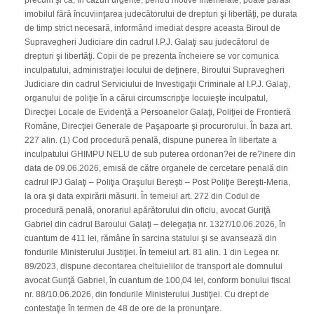
precum şi că, în cazuri urgente, pentru motive întemeiate, poate părăsi
imobilul fără încuviinţarea judecătorului de drepturi şi libertăţi, pe durata
de timp strict necesară, informând imediat despre aceasta Biroul de
Supravegheri Judiciare din cadrul I.P.J. Galaţi sau judecătorul de
drepturi şi libertăţi. Copii de pe prezenta încheiere se vor comunica
inculpatului, administraţiei locului de deţinere, Biroului Supravegheri
Judiciare din cadrul Serviciului de Investigaţii Criminale al I.P.J. Galaţi,
organului de poliţie în a cărui circumscripţie locuieşte inculpatul,
Direcţiei Locale de Evidenţă a Persoanelor Galaţi, Poliţiei de Frontieră
Române, Direcţiei Generale de Paşapoarte şi procurorului. În baza art.
227 alin. (1) Cod procedură penală, dispune punerea în libertate a
inculpatului GHIMPU NELU de sub puterea ordonan?ei de re?inere din
data de 09.06.2026, emisă de către organele de cercetare penală din
cadrul IPJ Galaţi – Poliţia Oraşului Bereşti – Post Poliţie Bereşti-Meria,
la ora şi data expirării măsurii. În temeiul art. 272 din Codul de
procedură penală, onorariul apărătorului din oficiu, avocat Guriţă
Gabriel din cadrul Baroului Galaţi – delegaţia nr. 1327/10.06.2026, în
cuantum de 411 lei, rămâne în sarcina statului şi se avansează din
fondurile Ministerului Justiţiei. În temeiul art. 81 alin. 1 din Legea nr.
89/2023, dispune decontarea cheltuielilor de transport ale domnului
avocat Guriţă Gabriel, în cuantum de 100,04 lei, conform bonului fiscal
nr. 88/10.06.2026, din fondurile Ministerului Justiţiei. Cu drept de
contestaţie în termen de 48 de ore de la pronunţare.