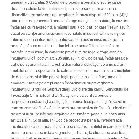
temeiul art. 221 alin. 3 Codul de procedură penală, dispune ca pe
durata arestului la domiciliu inculpatul să poarte permanent un
dispozitiv electronic de supraveghere. În baza disp. art. 221 alin. (4) şi
alin. (11) Cod procedură penală, atrage atenţia inculpatului, în caz de
încălcare cu rea-credinţă a măsurii sau a obligaţiilor care îi revin sau în
cazul existenţei unei suspiciuni rezonabile în sensul că a săvârşit cu
intenţie o nouă infracţiune, pentru care s-a pus în mişcare acţiunea
penală, măsura arestului la domiciliu se poate înlocui cu măsura
arestării preventive, în condiţiile prevăzute de lege. Atrage aten?ia
inculpatului că, potrivit art. 285 alin. (3) lit. c) Cod penal, încălcarea de
către persoana aflată în arest la domiciliu a obligaţiei de a nu părăsi
imobilul ori nerespectarea de către aceasta a itinerarului sau condiţiilor
de deplasare, stabilite potrivit legii, poate constitui infracţiunea de
evadare. Stabileşte drept organ însărcinat cu supravegherea
inculpatului Biroul de Supravegheri Judiciare din cadrul Serviciului de
Investigaţii Criminale al I.P.J. Galaţi, care va verifica periodic
respectarea măsurii şi a obligaţiilor impuse inculpatului şi, în cazul în
care va constata încălcări ale acestora, va sesiza de îndată judecătorul
de drepturi şi libertăţi sau organele de urmărire penală. În baza disp.
art. 221 alin. (5) şi alin. (7) Cod de procedură penală, învederează
inculpatului că pe durata măsurii poate părăsi imobilul în care locuie?te
pentru prezentarea în faţa organelor judiciare, la chemarea acestora,