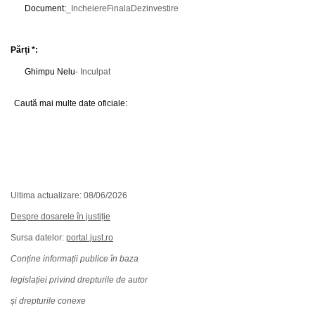
Document
:
_IncheiereFinalaDezinvestire
Părți *:
Ghimpu Nelu
- Inculpat
Caută mai multe date oficiale:
Ultima actualizare: 08/06/2026
Despre dosarele în justiție
Sursa datelor:
portal.just.ro
Conține informații publice în baza
legislației privind drepturile de autor
și drepturile conexe