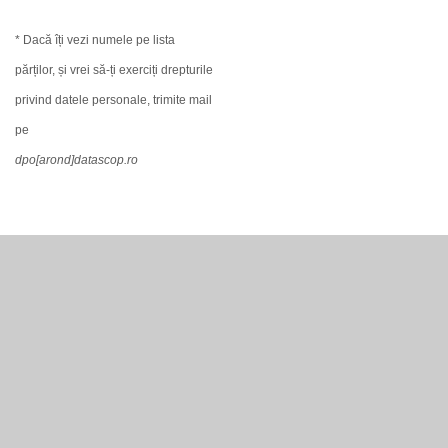
* Dacă îți vezi numele pe lista
părților, și vrei să-ți exerciți drepturile
privind datele personale, trimite mail
pe
dpo[arond]datascop.ro