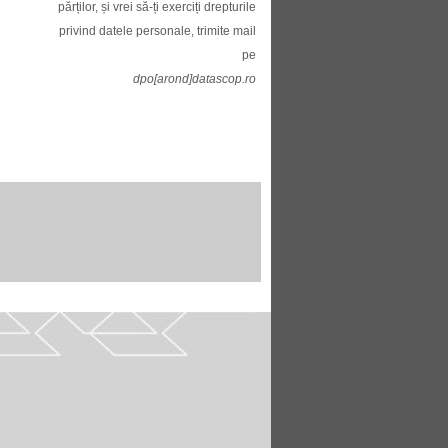
părților, și vrei să-ți exerciți drepturile
privind datele personale, trimite mail
pe
dpo[arond]datascop.ro