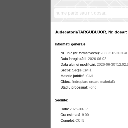
JudecatoriaTARGUBUJOR, Nr. dosar: 
Informații generale:
Nr. unic (nr. format vechi)
:
2080/316/2020/a
Data înregistrării
:
2026-06-02
Data ultimei modificări
:
2026-06-30T12:02:
Secție
:
Secţie Civilă
Materie juridică
:
Civil
Obiect
:
îndreptare eroare materială
Stadiu procesual
:
Fond
Sedințe
:
Data
:
2026-09-17
Ora estimată
:
9:00
Complet
:
CCI 5