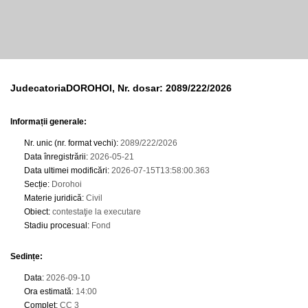
JudecatoriaDOROHOI, Nr. dosar: 2089/222/2026
Informații generale:
Nr. unic (nr. format vechi)
:
2089/222/2026
Data înregistrării
:
2026-05-21
Data ultimei modificări
:
2026-07-15T13:58:00.363
Secție
:
Dorohoi
Materie juridică
:
Civil
Obiect
:
contestaţie la executare
Stadiu procesual
:
Fond
Sedințe
:
Data
:
2026-09-10
Ora estimată
:
14:00
Complet
:
CC 3