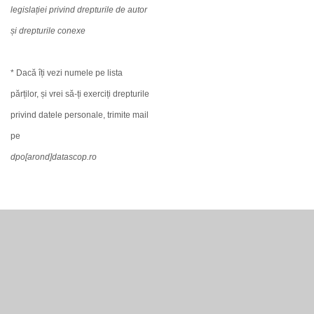
legislației privind drepturile de autor
și drepturile conexe
* Dacă îți vezi numele pe lista
părților, și vrei să-ți exerciți drepturile
privind datele personale, trimite mail
pe
dpo[arond]datascop.ro