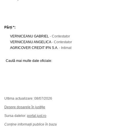
Părți *:
VERNICEANU GABRIEL
- Contestator
VERNICEANU ANGELICA
- Contestator
AGRICOVER CREDIT IFN S.A.
- Intimat
Caută mai multe date oficiale:
Ultima actualizare: 08/07/2026
Despre dosarele în justiție
Sursa datelor:
portal.just.ro
Conține informații publice în baza