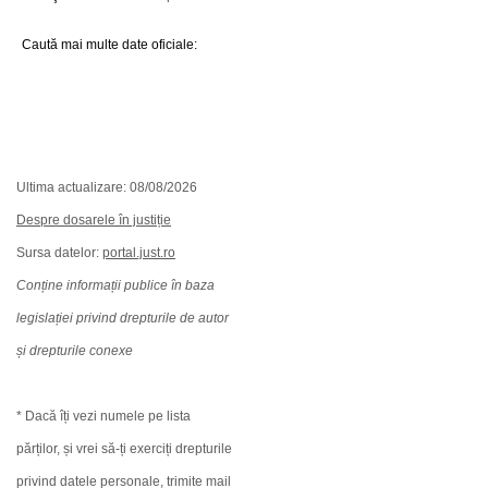
Caută mai multe date oficiale:
Ultima actualizare: 08/08/2026
Despre dosarele în justiție
Sursa datelor:
portal.just.ro
Conține informații publice în baza
legislației privind drepturile de autor
și drepturile conexe
* Dacă îți vezi numele pe lista
părților, și vrei să-ți exerciți drepturile
privind datele personale, trimite mail