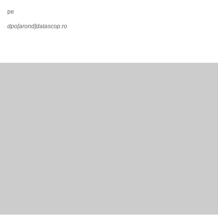
pe
dpo[arond]datascop.ro