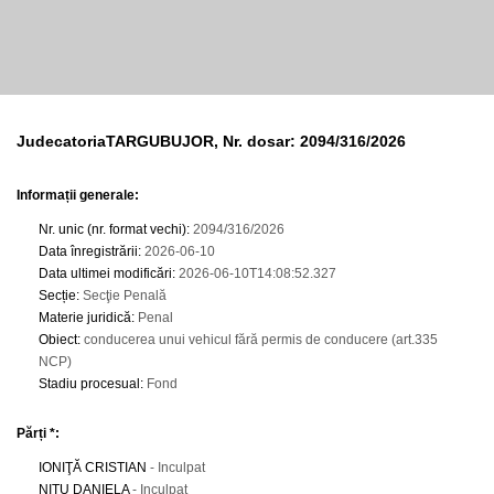
JudecatoriaTARGUBUJOR, Nr. dosar: 2094/316/2026
Informații generale:
Nr. unic (nr. format vechi)
:
2094/316/2026
Data înregistrării
:
2026-06-10
Data ultimei modificări
:
2026-06-10T14:08:52.327
Secție
:
Secţie Penală
Materie juridică
:
Penal
Obiect
:
conducerea unui vehicul fără permis de conducere (art.335
NCP)
Stadiu procesual
:
Fond
Părți *:
IONIŢĂ CRISTIAN
- Inculpat
NIŢU DANIELA
- Inculpat