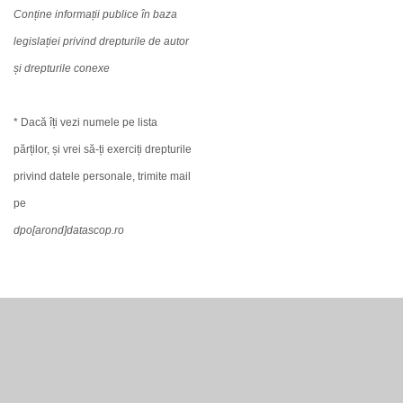
Conține informații publice în baza
legislației privind drepturile de autor
și drepturile conexe
* Dacă îți vezi numele pe lista
părților, și vrei să-ți exerciți drepturile
privind datele personale, trimite mail
pe
dpo[arond]datascop.ro