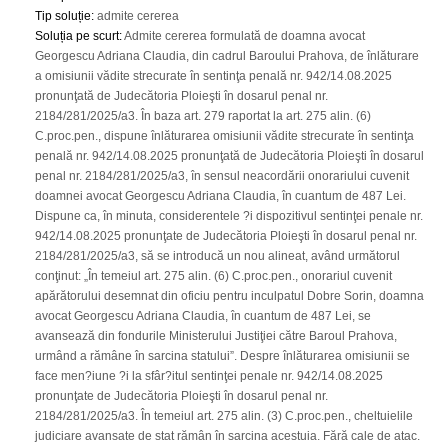
Tip soluție
:
admite cererea
Soluția pe scurt
:
Admite cererea formulată de doamna avocat
Georgescu Adriana Claudia, din cadrul Baroului Prahova, de înlăturare
a omisiunii vădite strecurate în sentinţa penală nr. 942/14.08.2025
pronunţată de Judecătoria Ploieşti în dosarul penal nr.
2184/281/2025/a3. În baza art. 279 raportat la art. 275 alin. (6)
C.proc.pen., dispune înlăturarea omisiunii vădite strecurate în sentinţa
penală nr. 942/14.08.2025 pronunţată de Judecătoria Ploieşti în dosarul
penal nr. 2184/281/2025/a3, în sensul neacordării onorariului cuvenit
doamnei avocat Georgescu Adriana Claudia, în cuantum de 487 Lei.
Dispune ca, în minuta, considerentele ?i dispozitivul sentinţei penale nr.
942/14.08.2025 pronunţate de Judecătoria Ploieşti în dosarul penal nr.
2184/281/2025/a3, să se introducă un nou alineat, având următorul
conţinut: „În temeiul art. 275 alin. (6) C.proc.pen., onorariul cuvenit
apărătorului desemnat din oficiu pentru inculpatul Dobre Sorin, doamna
avocat Georgescu Adriana Claudia, în cuantum de 487 Lei, se
avansează din fondurile Ministerului Justiţiei către Baroul Prahova,
urmând a rămâne în sarcina statului”. Despre înlăturarea omisiunii se
face men?iune ?i la sfâr?itul sentinţei penale nr. 942/14.08.2025
pronunţate de Judecătoria Ploieşti în dosarul penal nr.
2184/281/2025/a3. În temeiul art. 275 alin. (3) C.proc.pen., cheltuielile
judiciare avansate de stat rămân în sarcina acestuia. Fără cale de atac.