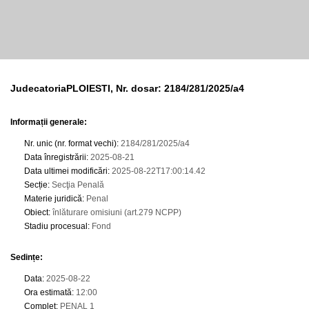
JudecatoriaPLOIESTI, Nr. dosar: 2184/281/2025/a4
Informații generale:
Nr. unic (nr. format vechi)
:
2184/281/2025/a4
Data înregistrării
:
2025-08-21
Data ultimei modificări
:
2025-08-22T17:00:14.42
Secție
:
Secţia Penală
Materie juridică
:
Penal
Obiect
:
înlăturare omisiuni (art.279 NCPP)
Stadiu procesual
:
Fond
Sedințe
:
Data
:
2025-08-22
Ora estimată
:
12:00
Complet
:
PENAL 1