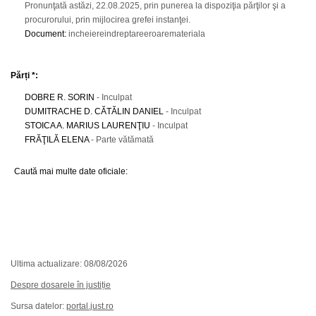
Pronunţată astăzi, 22.08.2025, prin punerea la dispoziţia părţilor şi a
procurorului, prin mijlocirea grefei instanţei.
Document
:
incheiereindreptareeroaremateriala
Părți *:
DOBRE R. SORIN
- Inculpat
DUMITRACHE D. CĂTĂLIN DANIEL
- Inculpat
STOICA A. MARIUS LAURENŢIU
- Inculpat
FRĂŢILĂ ELENA
- Parte vătămată
Caută mai multe date oficiale:
Ultima actualizare: 08/08/2026
Despre dosarele în justiție
Sursa datelor:
portal.just.ro