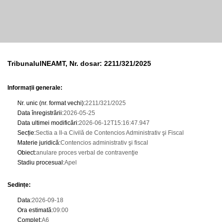
TribunalulNEAMT, Nr. dosar: 2211/321/2025
Informații generale:
Nr. unic (nr. format vechi)
:
2211/321/2025
Data înregistrării
:
2026-05-25
Data ultimei modificări
:
2026-06-12T15:16:47.947
Secție
:
Sectia a II-a Civilă de Contencios Administrativ şi Fiscal
Materie juridică
:
Contencios administrativ şi fiscal
Obiect
:
anulare proces verbal de contravenţie
Stadiu procesual
:
Apel
Sedințe
:
Data
:
2026-09-18
Ora estimată
:
09:00
Complet
:
A6