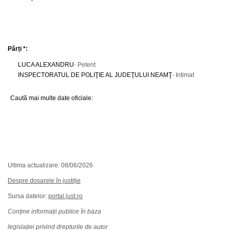
Părți *:
LUCA ALEXANDRU
- Petent
INSPECTORATUL DE POLIŢIE AL JUDEŢULUI NEAMŢ
- Intimat
Caută mai multe date oficiale:
Ultima actualizare: 08/06/2026
Despre dosarele în justiție
Sursa datelor:
portal.just.ro
Conține informații publice în baza
legislației privind drepturile de autor