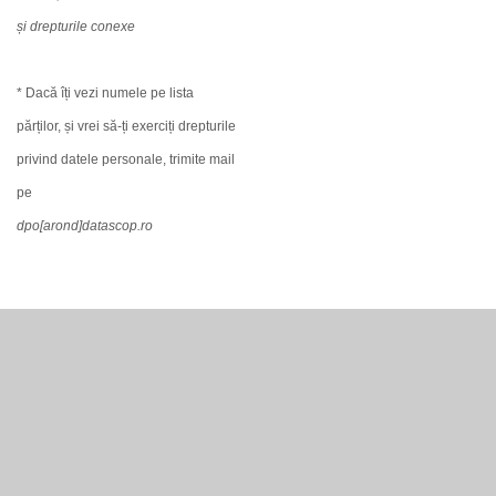
și drepturile conexe
* Dacă îți vezi numele pe lista
părților, și vrei să-ți exerciți drepturile
privind datele personale, trimite mail
pe
dpo[arond]datascop.ro