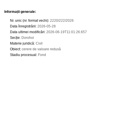
Informații generale:
Nr. unic (nr. format vechi)
:
2220/222/2026
Data înregistrării
:
2026-05-28
Data ultimei modificări
:
2026-06-19T11:01:26.657
Secție
:
Dorohoi
Materie juridică
:
Civil
Obiect
:
cerere de valoare redusă
Stadiu procesual
:
Fond