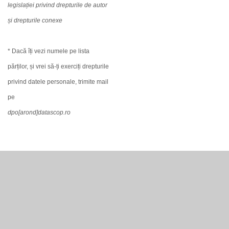
legislației privind drepturile de autor
și drepturile conexe
* Dacă îți vezi numele pe lista
părților, și vrei să-ți exerciți drepturile
privind datele personale, trimite mail
pe
dpo[arond]datascop.ro