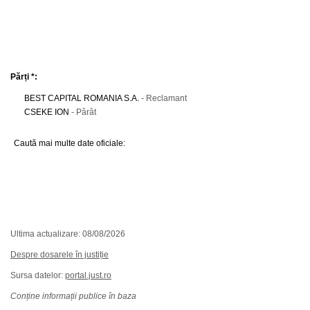
Părți *:
BEST CAPITAL ROMANIA S.A.
- Reclamant
CSEKE ION
- Pârât
Caută mai multe date oficiale:
Ultima actualizare: 08/08/2026
Despre dosarele în justiție
Sursa datelor:
portal.just.ro
Conține informații publice în baza