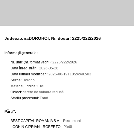
JudecatoriaDOROHOI, Nr. dosar: 2225/222/2026
Informații generale:
Nr. unic (nr. format vechi)
:
2225/222/2026
Data înregistrării
:
2026-05-28
Data ultimei modificări
:
2026-06-19T10:24:40.503
Secție
:
Dorohoi
Materie juridică
:
Civil
Obiect
:
cerere de valoare redusă
Stadiu procesual
:
Fond
Părți *:
BEST CAPITAL ROMANIA S.A.
- Reclamant
LOGHIN CIPRIAN - ROBERTO
- Pârât