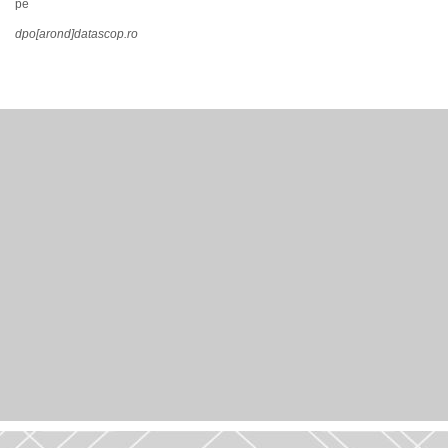
pe
dpo[arond]datascop.ro