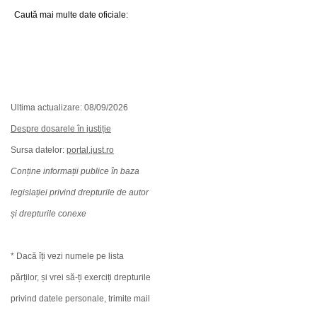
Caută mai multe date oficiale:
Ultima actualizare: 08/09/2026
Despre dosarele în justiție
Sursa datelor:
portal.just.ro
Conține informații publice în baza
legislației privind drepturile de autor
și drepturile conexe
* Dacă îți vezi numele pe lista
părților, și vrei să-ți exerciți drepturile
privind datele personale, trimite mail