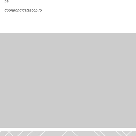
pe
dpo[arond]datascop.ro