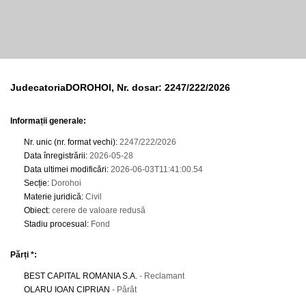
JudecatoriaDOROHOI, Nr. dosar: 2247/222/2026
Informații generale:
Nr. unic (nr. format vechi)
:
2247/222/2026
Data înregistrării
:
2026-05-28
Data ultimei modificări
:
2026-06-03T11:41:00.54
Secție
:
Dorohoi
Materie juridică
:
Civil
Obiect
:
cerere de valoare redusă
Stadiu procesual
:
Fond
Părți *:
BEST CAPITAL ROMANIA S.A.
- Reclamant
OLARU IOAN CIPRIAN
- Pârât