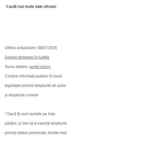
Caută mai multe date oficiale:
Ultima actualizare: 08/07/2026
Despre dosarele în justiție
Sursa datelor:
portal.just.ro
Conține informații publice în baza
legislației privind drepturile de autor
și drepturile conexe
* Dacă îți vezi numele pe lista
părților, și vrei să-ți exerciți drepturile
privind datele personale, trimite mail