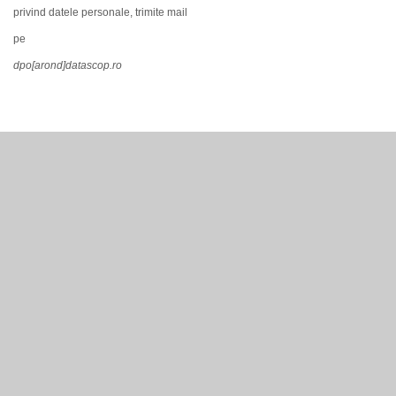
privind datele personale, trimite mail
pe
dpo[arond]datascop.ro