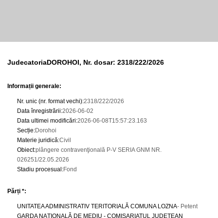
JudecatoriaDOROHOI, Nr. dosar: 2318/222/2026
Informații generale:
Nr. unic (nr. format vechi)
:
2318/222/2026
Data înregistrării
:
2026-06-02
Data ultimei modificări
:
2026-06-08T15:57:23.163
Secție
:
Dorohoi
Materie juridică
:
Civil
Obiect
:
plângere contravenţională P-V SERIA GNM NR.
026251/22.05.2026
Stadiu procesual
:
Fond
Părți *:
UNITATEA ADMINISTRATIV TERITORIALĂ COMUNA LOZNA
- Petent
GARDA NAŢIONALĂ DE MEDIU - COMISARIATUL JUDEŢEAN