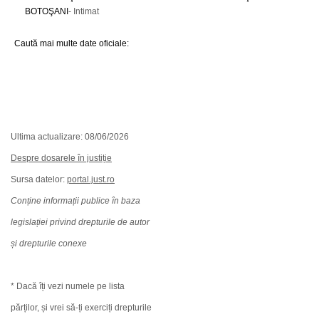
BOTOŞANI
- Intimat
Caută mai multe date oficiale:
Ultima actualizare: 08/06/2026
Despre dosarele în justiție
Sursa datelor:
portal.just.ro
Conține informații publice în baza
legislației privind drepturile de autor
și drepturile conexe
* Dacă îți vezi numele pe lista
părților, și vrei să-ți exerciți drepturile