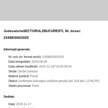
JudecatoriaSECTORUL2BUCURESTI, Nr. dosar:
23498/300/2025
Informații generale:
Nr. unic (nr. format vechi)
:
23498/300/2025
Data înregistrării
:
2025-08-06
Data ultimei modificări
:
2025-11-18T19:00:58.04
Secție
:
Sectie comuna
Materie juridică
:
Penal
Obiect
:
confirmare renunţare urmărire penală (art. 318 alin. 12 NCPP)
Stadiu procesual
:
Fond
Sedințe
:
Data
:
2025-11-17