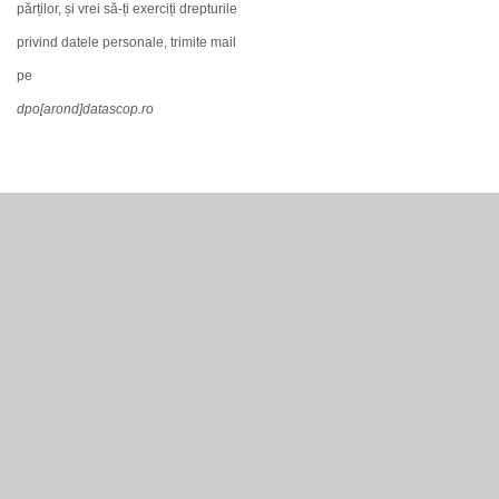
părților, și vrei să-ți exerciți drepturile
privind datele personale, trimite mail
pe
dpo[arond]datascop.ro