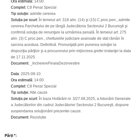
Ora estimată
:
14:00
Complet
:
C8 Penal Special
Tip soluție
:
admite cererea
Soluția pe scurt
:
În temeiul art. 318 alin. (14) şi (15) C.proc.pen., admite
cererea Parchetului de pe lângă Judecătoria Sectorului 2 Bucureşti şi
confirmă soluţia de renunţare la urmărirea penală. În temeiul art. 275
alin. (3) C.proc.pen., cheltuielile judiciare avansate de stat rămân în
sarcina acestuia. Definitivă. Pronunţată prin punerea soluţiei la
dispoziţia părţilor şi a procurorului prin mijlocirea grefei instanţei la data
de 17.11.2025.
Document
:
_IncheiereFinalaDezinvestire
Data
:
2025-09-10
Ora estimată
:
14:00
Complet
:
C8 Penal Special
Tip soluție
:
Alte cauze
Soluția pe scurt
:
În baza Hotărârii nr. 3/27.08.2025, a Adunării Generale
a Judecătorilor din cadrul Judecătoriei Sectorului 2 Bucureşti, dispune
suspendarea soluţionării prezentei cauze.
Document
:
Rezolutie
Părți *: