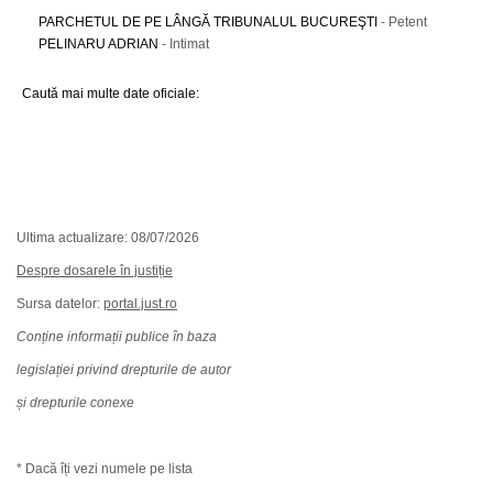
PARCHETUL DE PE LÂNGĂ TRIBUNALUL BUCUREŞTI
- Petent
PELINARU ADRIAN
- Intimat
Caută mai multe date oficiale:
Ultima actualizare: 08/07/2026
Despre dosarele în justiție
Sursa datelor:
portal.just.ro
Conține informații publice în baza
legislației privind drepturile de autor
și drepturile conexe
* Dacă îți vezi numele pe lista