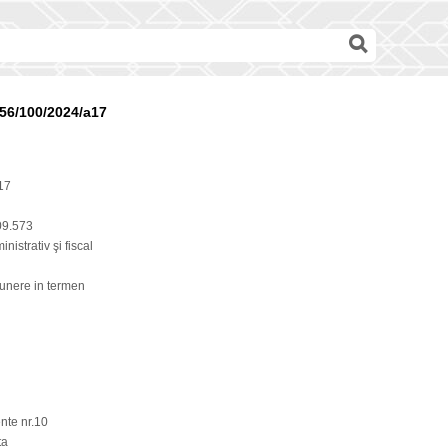
56/100/2024/a17
17
09.573
nistrativ şi fiscal
punere in termen
nte nr.10
ta