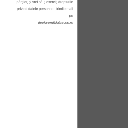
părților, și vrei să-ți exerciți drepturile
privind datele personale, trimite mail
pe
dpo[arond]datascop.ro