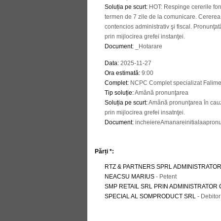
Soluția pe scurt
:
HOT: Respinge cererile for
termen de 7 zile de la comunicare. Cererea 
contencios administrativ şi fiscal. Pronunţat
prin mijlocirea grefei instanţei.
Document
:
_Hotarare
Data
:
2025-11-27
Ora estimată
:
9:00
Complet
:
NCPC Complet specializat Falime
Tip soluție
:
Amână pronunţarea
Soluția pe scurt
:
Amână pronunţarea în cauză 
prin mijlocirea grefei insatnţei.
Document
:
incheiereAmanareinitialaapronu
Părți *:
RTZ & PARTNERS SPRL ADMINISTRATOR
NEACSU MARIUS
- Petent
SMP RETAIL SRL PRIN ADMINISTRATOR 
SPECIAL AL SOMPRODUCT SRL
- Debitor