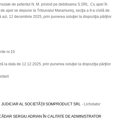
mulate de petentul N. M. privind pe debitoarea S.SRL. Cu apel în
de apel se depune la Tribunalul Maramureş, secţia a II-a civilă de
ă azi, 12 decembrie 2025, prin punerea soluţiei la dispoziţia părţilor
nte nr.10
la data de 12.12.2025, prin punerea soluţiei la dispoziţia părţilor
ntarii
 JUDICIAR AL SOCIETĂŢII SOMPRODUCT SRL
- Lichidator
CĂDAR SERGIU ADRIAN ÎN CALITATE DE ADMINISTRATOR