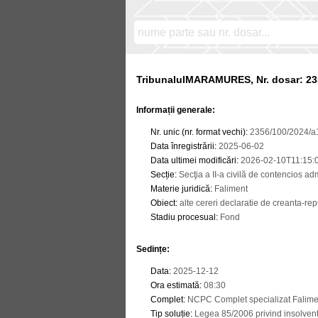
TribunalulMARAMURES, Nr. dosar: 23
Informații generale:
Nr. unic (nr. format vechi)
:
2356/100/2024/a
Data înregistrării
:
2025-06-02
Data ultimei modificări
:
2026-02-10T11:15:
Secție
:
Secţia a II-a civilă de contencios admi
Materie juridică
:
Faliment
Obiect
:
alte cereri declaratie de creanta-re
Stadiu procesual
:
Fond
Sedințe
:
Data
:
2025-12-12
Ora estimată
:
08:30
Complet
:
NCPC Complet specializat Falime
Tip soluție
:
Legea 85/2006 privind insolven