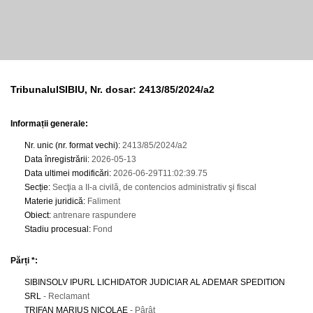
TribunalulSIBIU, Nr. dosar: 2413/85/2024/a2
Informații generale:
Nr. unic (nr. format vechi)
:
2413/85/2024/a2
Data înregistrării
:
2026-05-13
Data ultimei modificări
:
2026-06-29T11:02:39.75
Secție
:
Secţia a II-a civilă, de contencios administrativ şi fiscal
Materie juridică
:
Faliment
Obiect
:
antrenare raspundere
Stadiu procesual
:
Fond
Părți *:
SIBINSOLV IPURL LICHIDATOR JUDICIAR AL ADEMAR SPEDITION
SRL
- Reclamant
TRIFAN MARIUS NICOLAE
- Pârât