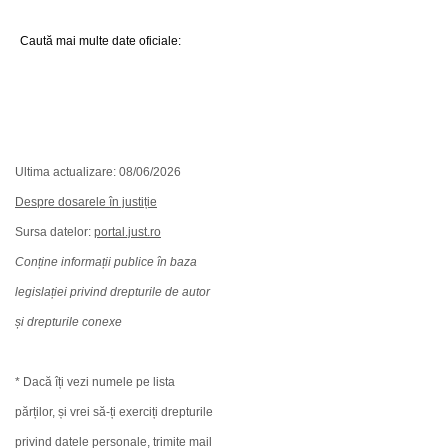
Caută mai multe date oficiale:
Ultima actualizare: 08/06/2026
Despre dosarele în justiție
Sursa datelor:
portal.just.ro
Conține informații publice în baza
legislației privind drepturile de autor
și drepturile conexe
* Dacă îți vezi numele pe lista
părților, și vrei să-ți exerciți drepturile
privind datele personale, trimite mail