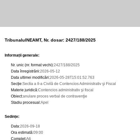
TribunalulNEAMT, Nr. dosar: 2427/188/2025
Informații generale:
Nr. unic (nr. format vechi)
:
2427/188/2025
Data înregistrării
:
2026-05-12
Data ultimei modificări
:
2026-05-28T15:01:52.763
Secție
:
Sectia a II-a Civilă de Contencios Administrativ şi Fiscal
Materie juridică
:
Contencios administrativ şi fiscal
Obiect
:
anulare proces verbal de contravenţie
Stadiu procesual
:
Apel
Sedințe
:
Data
:
2026-09-18
Ora estimată
:
09:00
Complet
:
A6