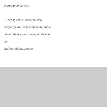
și drepturile conexe
* Dacă îți vezi numele pe lista
părților, și vrei să-ți exerciți drepturile
privind datele personale, trimite mail
pe
dpo[arond]datascop.ro