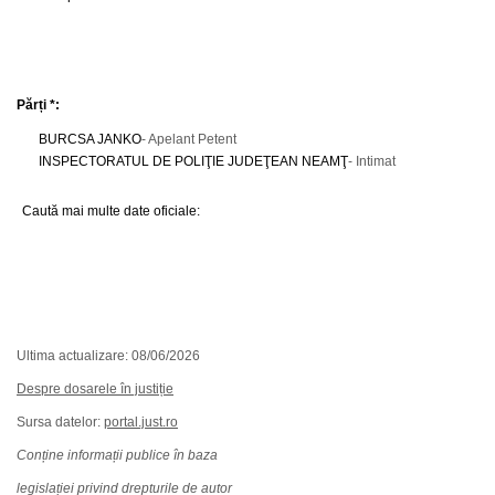
Părți *:
BURCSA JANKO
- Apelant Petent
INSPECTORATUL DE POLIŢIE JUDEŢEAN NEAMŢ
- Intimat
Caută mai multe date oficiale:
Ultima actualizare: 08/06/2026
Despre dosarele în justiție
Sursa datelor:
portal.just.ro
Conține informații publice în baza
legislației privind drepturile de autor