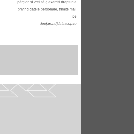
părților, și vrei să-ți exerciți drepturile
privind datele personale, trimite mail
pe
dpo[arond]datascop.ro