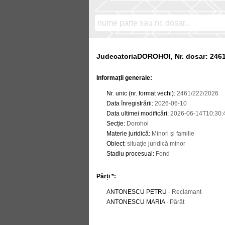
JudecatoriaDOROHOI, Nr. dosar: 246
Informații generale:
Nr. unic (nr. format vechi)
:
2461/222/2026
Data înregistrării
:
2026-06-10
Data ultimei modificări
:
2026-06-14T10:30:
Secție
:
Dorohoi
Materie juridică
:
Minori şi familie
Obiect
:
situaţie juridică minor
Stadiu procesual
:
Fond
Părți *:
ANTONESCU PETRU
- Reclamant
ANTONESCU MARIA
- Pârât