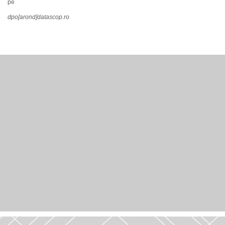
pe
dpo[arond]datascop.ro