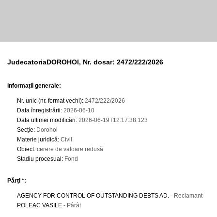
JudecatoriaDOROHOI, Nr. dosar: 2472/222/2026
Informații generale:
Nr. unic (nr. format vechi)
:
2472/222/2026
Data înregistrării
:
2026-06-10
Data ultimei modificări
:
2026-06-19T12:17:38.123
Secție
:
Dorohoi
Materie juridică
:
Civil
Obiect
:
cerere de valoare redusă
Stadiu procesual
:
Fond
Părți *:
AGENCY FOR CONTROL OF OUTSTANDING DEBTS AD.
- Reclamant
POLEAC VASILE
- Pârât