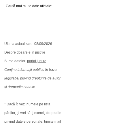
Caută mai multe date oficiale:
Ultima actualizare: 08/09/2026
Despre dosarele în justiție
Sursa datelor:
portal.just.ro
Conține informații publice în baza
legislației privind drepturile de autor
și drepturile conexe
* Dacă îți vezi numele pe lista
părților, și vrei să-ți exerciți drepturile
privind datele personale, trimite mail