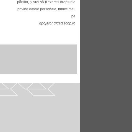
părților, și vrei să-ți exerciți drepturile
privind datele personale, trimite mail
pe
dpo[arond]datascop.ro