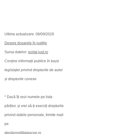
Ultima actualizare: 08/09/2026
Despre dosarele în justiție
Sursa datelor:
portal.just.ro
Conține informații publice în baza
legislației privind drepturile de autor
și drepturile conexe
* Dacă îți vezi numele pe lista
părților, și vrei să-ți exerciți drepturile
privind datele personale, trimite mail
pe
dpo[arond]datascop.ro