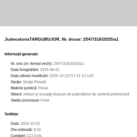
JudecatoriaTARGUBUJOR, Nr. dosar: 2547/316/2025/a1
Informații generale:
Nr. unic (nr. format vechi)
:
2547/316/2025/a1
Data înregistrării
:
2025-08-01
Data ultimei modificări
:
2025-10-22T17:51:12.143
Secție
:
Secţie Penală
Materie juridică
:
Penal
Obiect
:
măsuri şi excepţii dispuse de judecătorul de cameră preliminară
Stadiu procesual
:
Fond
Sedințe
:
Data
:
2025-10-22
Ora estimată
:
8:30
Complet
:
CCI 3 nlc