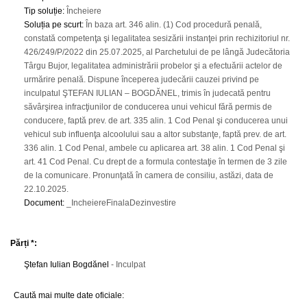
Tip soluție
:
Încheiere
Soluția pe scurt
:
În baza art. 346 alin. (1) Cod procedură penală,
constată competenţa şi legalitatea sesizării instanţei prin rechizitoriul nr.
426/249/P/2022 din 25.07.2025, al Parchetului de pe lângă Judecătoria
Târgu Bujor, legalitatea administrării probelor şi a efectuării actelor de
urmărire penală. Dispune începerea judecării cauzei privind pe
inculpatul ŞTEFAN IULIAN – BOGDĂNEL, trimis în judecată pentru
săvârşirea infracţiunilor de conducerea unui vehicul fără permis de
conducere, faptă prev. de art. 335 alin. 1 Cod Penal şi conducerea unui
vehicul sub influenţa alcoolului sau a altor substanţe, faptă prev. de art.
336 alin. 1 Cod Penal, ambele cu aplicarea art. 38 alin. 1 Cod Penal şi
art. 41 Cod Penal. Cu drept de a formula contestaţie în termen de 3 zile
de la comunicare. Pronunţată în camera de consiliu, astăzi, data de
22.10.2025.
Document
:
_IncheiereFinalaDezinvestire
Părți *:
Ştefan Iulian Bogdănel
- Inculpat
Caută mai multe date oficiale: