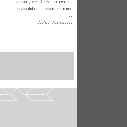
părților, și vrei să-ți exerciți drepturile
privind datele personale, trimite mail
pe
dpo[arond]datascop.ro