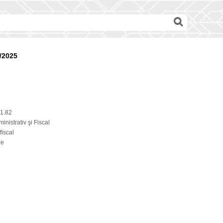
/2025
1.82
inistrativ şi Fiscal
fiscal
ie