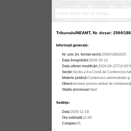
TribunalulNEAMT, Nr. dosar: 2584/188
Informații generale:
Nr. unic (nr. format vechi)
:
2584/188/2025
Data înregistrării
:
2026-05-12
Data ultimei modificări
:
2026-06-22T10:00:5
Secție
:
Sectia a II-a Civilă de Contencios Adm
Materie juridică
:
Contencios administrativ şi 
Obiect
:
anulare proces verbal de contravenţ
Stadiu procesual
:
Apel
Sedințe
:
Data
:
2026-11-18
Ora estimată
:
11:00
Complet
:
A5