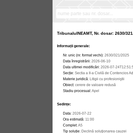
TribunalulNEAMT, Nr. dosar: 2630/321
Informații generale:
Nr. unic (nr. format vechi)
:
2630/321/2025
Data înregistrării
:
2026-06-10
Data ultimei modificări
:
2026-07-24T12:51:
Secție
:
Sectia a II-a Civilă de Contencios Adm
Materie juridică
:
Litigii cu profesioniştii
Obiect
:
cerere de valoare redusă
Stadiu procesual
:
Apel
Sedințe
:
Data
:
2026-07-22
Ora estimată
:
11:00
Complet
:
A5
Tip soluție
:
Declină soluţionarea cauzei