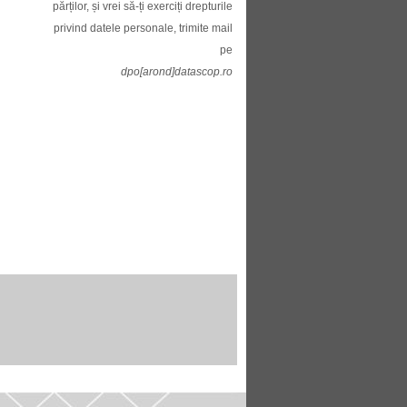
părților, și vrei să-ți exerciți drepturile
privind datele personale, trimite mail
pe
dpo[arond]datascop.ro