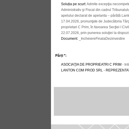
Soluția pe scurt
:
Admite excepţia necompetenţ
Administrativ şi Fiscal din cadrul Tribunalu
apelului declarat de apelanta – pârâtă Lant
17.04.2026, pronunţate de Judecătoria Târg
proprietari C Prim, în favoarea Secţiei I Civ
22.07.2026, prin punerea soluţiei la dispoziţi
Document
:
_IncheiereFinalaDezinvestire
Părți *:
ASOCIAŢIA DE PROPRIEATRI C PRIM
- Int
LANTON COM PROD SRL - REPREZENTA