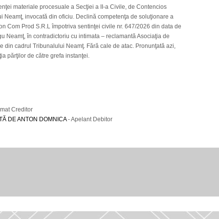
ei materiale procesuale a Secţiei a II-a Civile, de Contencios
lui Neamţ, invocată din oficiu. Declină competenţa de soluţionare a
on Com Prod S.R.L împotriva sentinţei civile nr. 647/2026 din data de
u Neamţ, în contradictoriu cu intimata – reclamantă Asociaţia de
ile din cadrul Tribunalului Neamţ. Fără cale de atac. Pronunţată azi,
a părţilor de către grefa instanţei.
imat Creditor
TĂ DE ANTON DOMNICA
- Apelant Debitor