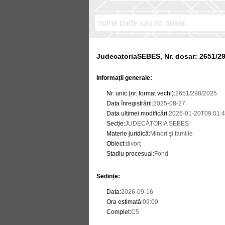
JudecatoriaSEBES, Nr. dosar: 2651/2
Informații generale:
Nr. unic (nr. format vechi)
:
2651/298/2025
Data înregistrării
:
2025-08-27
Data ultimei modificări
:
2026-01-20T09:01:4
Secție
:
JUDECĂTORIA SEBEŞ
Materie juridică
:
Minori şi familie
Obiect
:
divorţ
Stadiu procesual
:
Fond
Sedințe
:
Data
:
2026-09-16
Ora estimată
:
09:00
Complet
:
C5