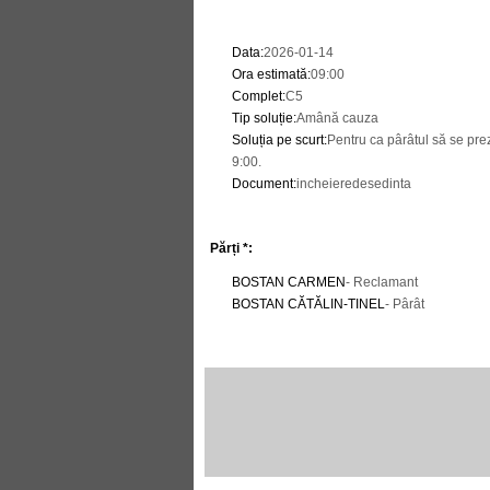
Data
:
2026-01-14
Ora estimată
:
09:00
Complet
:
C5
Tip soluție
:
Amână cauza
Soluția pe scurt
:
Pentru ca pârâtul să se pr
9:00.
Document
:
incheieredesedinta
Părți *:
BOSTAN CARMEN
- Reclamant
BOSTAN CĂTĂLIN-TINEL
- Pârât