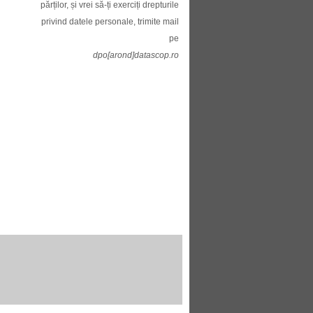
părților, și vrei să-ți exerciți drepturile
privind datele personale, trimite mail
pe
dpo[arond]datascop.ro