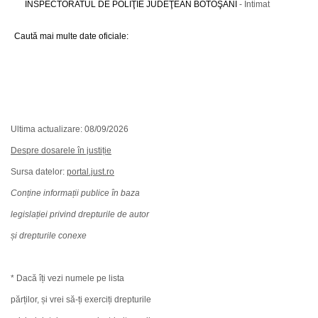
INSPECTORATUL DE POLIŢIE JUDEŢEAN BOTOŞANI
- Intimat
Caută mai multe date oficiale:
Ultima actualizare: 08/09/2026
Despre dosarele în justiție
Sursa datelor:
portal.just.ro
Conține informații publice în baza
legislației privind drepturile de autor
și drepturile conexe
* Dacă îți vezi numele pe lista
părților, și vrei să-ți exerciți drepturile