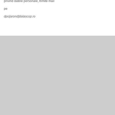
privind datele personale, trimite mail
pe
dpo[arond]datascop.ro