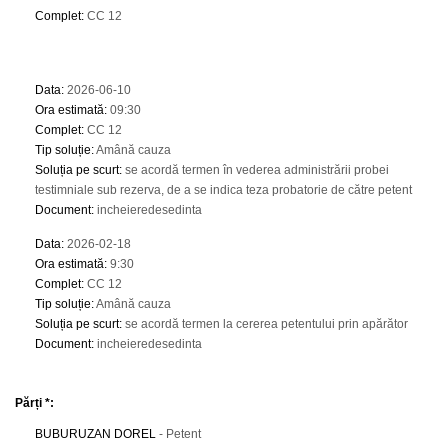
Complet
:
CC 12
Data
:
2026-06-10
Ora estimată
:
09:30
Complet
:
CC 12
Tip soluție
:
Amână cauza
Soluția pe scurt
:
se acordă termen în vederea administrării probei
testimniale sub rezerva, de a se indica teza probatorie de către petent
Document
:
incheieredesedinta
Data
:
2026-02-18
Ora estimată
:
9:30
Complet
:
CC 12
Tip soluție
:
Amână cauza
Soluția pe scurt
:
se acordă termen la cererea petentului prin apărător
Document
:
incheieredesedinta
Părți *:
BUBURUZAN DOREL
- Petent