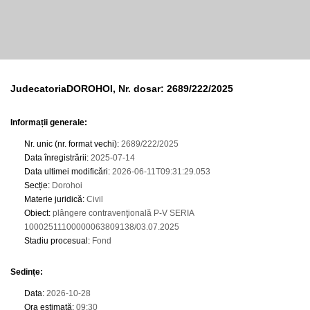
JudecatoriaDOROHOI, Nr. dosar: 2689/222/2025
Informații generale:
Nr. unic (nr. format vechi)
:
2689/222/2025
Data înregistrării
:
2025-07-14
Data ultimei modificări
:
2026-06-11T09:31:29.053
Secție
:
Dorohoi
Materie juridică
:
Civil
Obiect
:
plângere contravenţională P-V SERIA
10002511100000063809138/03.07.2025
Stadiu procesual
:
Fond
Sedințe
:
Data
:
2026-10-28
Ora estimată
:
09:30