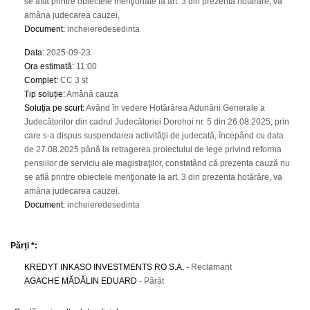
se află printre obiectele menţionate la art. 3 din prezenta hotărâre, va
amâna judecarea cauzei,
Document
:
incheieredesedinta
Data
:
2025-09-23
Ora estimată
:
11:00
Complet
:
CC 3 st
Tip soluție
:
Amână cauza
Soluția pe scurt
:
Având în vedere Hotărârea Adunării Generale a
Judecătorilor din cadrul Judecătoriei Dorohoi nr. 5 din 26.08.2025, prin
care s-a dispus suspendarea activităţii de judecată, începând cu data
de 27.08.2025 până la retragerea proiectului de lege privind reforma
pensiilor de serviciu ale magistraţilor, constatând că prezenta cauză nu
se află printre obiectele menţionate la art. 3 din prezenta hotărâre, va
amâna judecarea cauzei.
Document
:
incheieredesedinta
Părți *:
KREDYT INKASO INVESTMENTS RO S.A.
- Reclamant
AGACHE MĂDĂLIN EDUARD
- Pârât