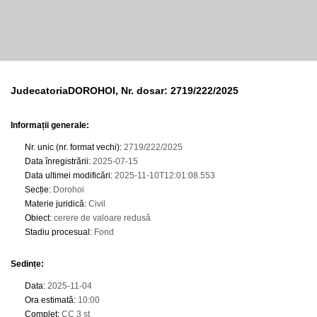
JudecatoriaDOROHOI, Nr. dosar: 2719/222/2025
Informații generale:
Nr. unic (nr. format vechi)
:
2719/222/2025
Data înregistrării
:
2025-07-15
Data ultimei modificări
:
2025-11-10T12:01:08.553
Secție
:
Dorohoi
Materie juridică
:
Civil
Obiect
:
cerere de valoare redusă
Stadiu procesual
:
Fond
Sedințe
:
Data
:
2025-11-04
Ora estimată
:
10:00
Complet
:
CC 3 st