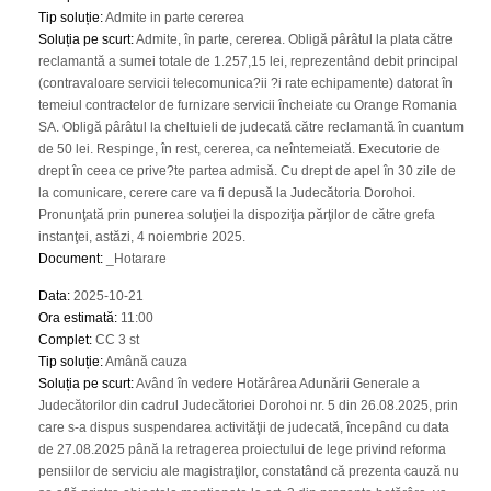
Tip soluție
:
Admite in parte cererea
Soluția pe scurt
:
Admite, în parte, cererea. Obligă pârâtul la plata către
reclamantă a sumei totale de 1.257,15 lei, reprezentând debit principal
(contravaloare servicii telecomunica?ii ?i rate echipamente) datorat în
temeiul contractelor de furnizare servicii încheiate cu Orange Romania
SA. Obligă pârâtul la cheltuieli de judecată către reclamantă în cuantum
de 50 lei. Respinge, în rest, cererea, ca neîntemeiată. Executorie de
drept în ceea ce prive?te partea admisă. Cu drept de apel în 30 zile de
la comunicare, cerere care va fi depusă la Judecătoria Dorohoi.
Pronunţată prin punerea soluţiei la dispoziţia părţilor de către grefa
instanţei, astăzi, 4 noiembrie 2025.
Document
:
_Hotarare
Data
:
2025-10-21
Ora estimată
:
11:00
Complet
:
CC 3 st
Tip soluție
:
Amână cauza
Soluția pe scurt
:
Având în vedere Hotărârea Adunării Generale a
Judecătorilor din cadrul Judecătoriei Dorohoi nr. 5 din 26.08.2025, prin
care s-a dispus suspendarea activităţii de judecată, începând cu data
de 27.08.2025 până la retragerea proiectului de lege privind reforma
pensiilor de serviciu ale magistraţilor, constatând că prezenta cauză nu