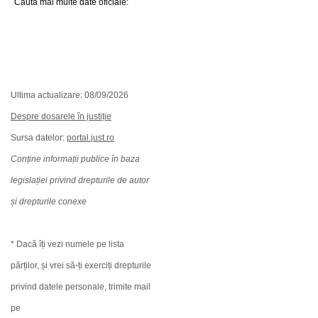
Caută mai multe date oficiale:
Ultima actualizare: 08/09/2026
Despre dosarele în justiție
Sursa datelor:
portal.just.ro
Conține informații publice în baza
legislației privind drepturile de autor
și drepturile conexe
* Dacă îți vezi numele pe lista
părților, și vrei să-ți exerciți drepturile
privind datele personale, trimite mail
pe