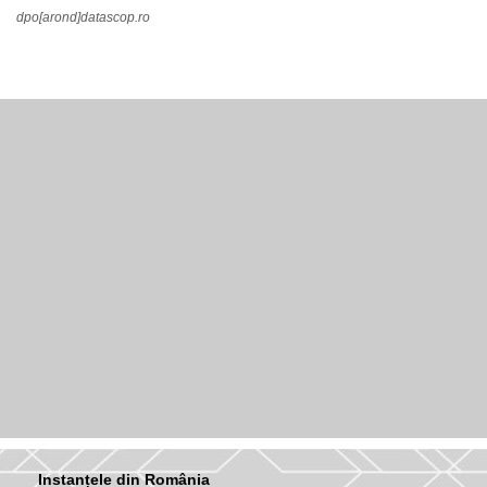
dpo[arond]datascop.ro
Instanțele din România