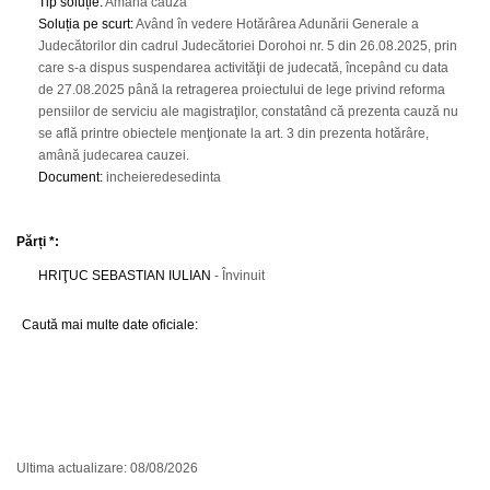
Tip soluție
:
Amână cauza
Soluția pe scurt
:
Având în vedere Hotărârea Adunării Generale a
Judecătorilor din cadrul Judecătoriei Dorohoi nr. 5 din 26.08.2025, prin
care s-a dispus suspendarea activităţii de judecată, începând cu data
de 27.08.2025 până la retragerea proiectului de lege privind reforma
pensiilor de serviciu ale magistraţilor, constatând că prezenta cauză nu
se află printre obiectele menţionate la art. 3 din prezenta hotărâre,
amână judecarea cauzei.
Document
:
incheieredesedinta
Părți *:
HRIŢUC SEBASTIAN IULIAN
- Învinuit
Caută mai multe date oficiale:
Ultima actualizare: 08/08/2026