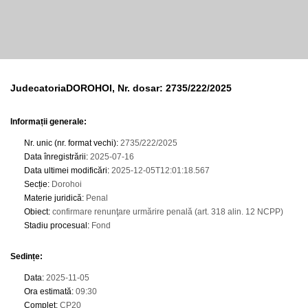
JudecatoriaDOROHOI, Nr. dosar: 2735/222/2025
Informații generale:
Nr. unic (nr. format vechi)
:
2735/222/2025
Data înregistrării
:
2025-07-16
Data ultimei modificări
:
2025-12-05T12:01:18.567
Secție
:
Dorohoi
Materie juridică
:
Penal
Obiect
:
confirmare renunţare urmărire penală (art. 318 alin. 12 NCPP)
Stadiu procesual
:
Fond
Sedințe
:
Data
:
2025-11-05
Ora estimată
:
09:30
Complet
:
CP20