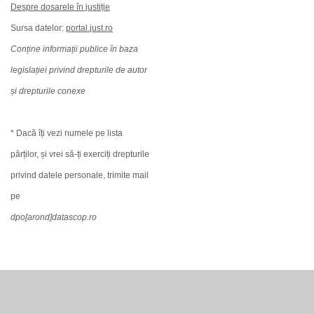
Despre dosarele în justiție
Sursa datelor:
portal.just.ro
Conține informații publice în baza
legislației privind drepturile de autor
și drepturile conexe
* Dacă îți vezi numele pe lista
părților, și vrei să-ți exerciți drepturile
privind datele personale, trimite mail
pe
dpo[arond]datascop.ro