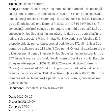
Tip soluție
:
admite cererea
Soluția pe scurt
:
Admite sesizarea formulată de Parchetul de pe lângă
Judecătoria Dorohoi. În temeiul art. 318 alin. 15 C.proc.pen., constată
legalitatea şi temeinicia Ordonanţei din 08.07.2025 emisă de Parchetul
de pe lângă Judecătoria Dorohoi în dosarul nr. 974/144/P/2023 şi, în
consecinţă, confirmă soluţia de renunţare la urmărirea penală faţă de
suspectul Hriţuc Sebastian Iulian, născut la data de ..., domiciliat în ...,
jud. ..., sub aspectul săvârşirii infrac?iunii de portul sau folosirea fără
drept de obiecte periculoase, prev. şi ped. de art. 372 alin. 1 lit. a Cod
penal, cu aplicarea art. 113 alin. 3 Cod penal. Onorariul apărătorului din
oficiu desemnat pentru intimatul Hriţuc Sebastian Iulian, în cuantum de
377 lei, va fi avansat din fondurile Ministerului Justitie în contul Baroului
Botoşani (delegaţie nr. 1059/31.10.2025 – avocat oficiu Codreanu
Olivian). În temeiul art. 275 alin. 3 C.proc.pen., cheltuielile judiciare
rămân în sarcina statului. Definitivă. Pronunţată astăzi, 05.11.2025, prin
punerea soluţiei la dispoziţia părţilor şi a procurorului, prin mijlocirea
grefei instanţei.
Document
:
_IncheiereFinalaDezinvestire
Data
:
2025-09-10
Ora estimată
:
10:00
Complet
:
CP20