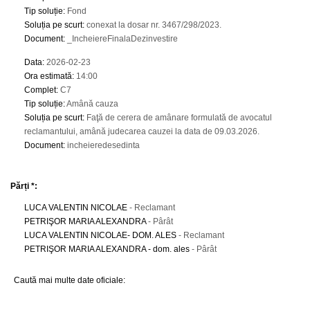
Tip soluție
:
Fond
Soluția pe scurt
:
conexat la dosar nr. 3467/298/2023.
Document
:
_IncheiereFinalaDezinvestire
Data
:
2026-02-23
Ora estimată
:
14:00
Complet
:
C7
Tip soluție
:
Amână cauza
Soluția pe scurt
:
Faţă de cerera de amânare formulată de avocatul
reclamantului, amână judecarea cauzei la data de 09.03.2026.
Document
:
incheieredesedinta
Părți *:
LUCA VALENTIN NICOLAE
- Reclamant
PETRIŞOR MARIA ALEXANDRA
- Pârât
LUCA VALENTIN NICOLAE- DOM. ALES
- Reclamant
PETRIŞOR MARIA ALEXANDRA - dom. ales
- Pârât
Caută mai multe date oficiale: