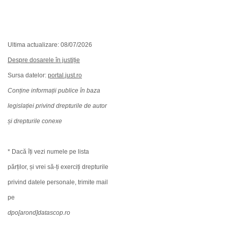
Ultima actualizare: 08/07/2026
Despre dosarele în justiție
Sursa datelor:
portal.just.ro
Conține informații publice în baza
legislației privind drepturile de autor
și drepturile conexe
* Dacă îți vezi numele pe lista
părților, și vrei să-ți exerciți drepturile
privind datele personale, trimite mail
pe
dpo[arond]datascop.ro