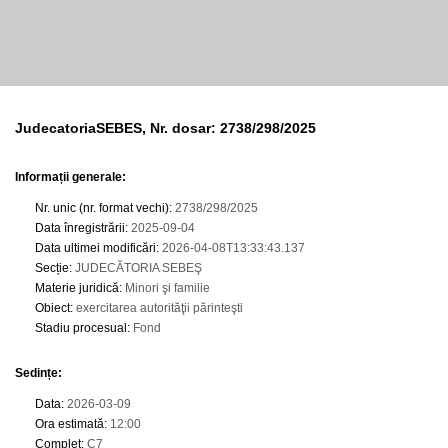
JudecatoriaSEBES, Nr. dosar: 2738/298/2025
Informații generale:
Nr. unic (nr. format vechi)
:
2738/298/2025
Data înregistrării
:
2025-09-04
Data ultimei modificări
:
2026-04-08T13:33:43.137
Secție
:
JUDECĂTORIA SEBEŞ
Materie juridică
:
Minori şi familie
Obiect
:
exercitarea autorităţii părinteşti
Stadiu procesual
:
Fond
Sedințe
:
Data
:
2026-03-09
Ora estimată
:
12:00
Complet
:
C7