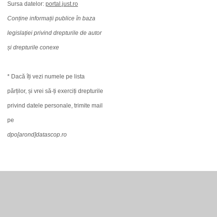
Sursa datelor:
portal.just.ro
Conține informații publice în baza
legislației privind drepturile de autor
și drepturile conexe
* Dacă îți vezi numele pe lista
părților, și vrei să-ți exerciți drepturile
privind datele personale, trimite mail
pe
dpo[arond]datascop.ro