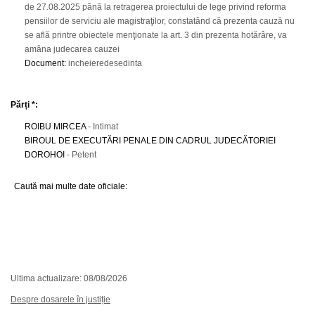
de 27.08.2025 până la retragerea proiectului de lege privind reforma
pensiilor de serviciu ale magistraţilor, constatând că prezenta cauză nu
se află printre obiectele menţionate la art. 3 din prezenta hotărâre, va
amâna judecarea cauzei
Document
:
incheieredesedinta
Părți *:
ROIBU MIRCEA
- Intimat
BIROUL DE EXECUTĂRI PENALE DIN CADRUL JUDECĂTORIEI
DOROHOI
- Petent
Caută mai multe date oficiale:
Ultima actualizare: 08/08/2026
Despre dosarele în justiție