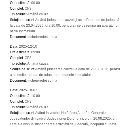
Ora estimată
:
09:00
Complet
:
CP3
Tip soluție
:
Amână cauza
Soluția pe scurt
:
Amână judecarea cauzei şi acordă termen de judecată
la data de 23.04.2026, ora 10:00, pentru a i se desemna un apărător din
oficiu intimatului.
Document
:
incheieredesedinta
Data
:
2025-12-10
Ora estimată
:
09:00
Complet
:
CP3
Tip soluție
:
Amână cauza
Soluția pe scurt
:
Amână judecarea cauzei la data de 26.02.2026, pentru
a se emite mandat de aducere pe numele intimatului.
Document
:
incheieredesedinta
Data
:
2025-10-07
Ora estimată
:
10:00
Complet
:
CP3
Tip soluție
:
Amână cauza
Soluția pe scurt
:
Având în vedere Hotărârea Adunării Generale a
Judecătorilor din cadrul Judecătoriei Dorohoi nr. 5 din 26.08.2025, prin
care s-a dispus suspendarea activităţii de judecată, începând cu data