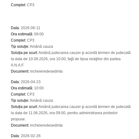
Complet
:
CP3
Data
:
2026-06-11
Ora estimată
:
09:00
Complet
:
CP3
Tip soluție
:
Amână cauza
Soluția pe scurt
:
Amână judecarea cauzei şi acordă termen de judecată
la data de 10.09.2026, ora 10:00, faţă de lipsa relaţiilor din partea
A.N.A.F.
Document
:
incheieredesedinta
Data
:
2026-04-23
Ora estimată
:
10:00
Complet
:
CP3
Tip soluție
:
Amână cauza
Soluția pe scurt
:
Amână judecarea cauzei şi acordă termen de judecată
la data de 11.06.2026, ora 09:00, pentru administrarea probelor
propuse.
Document
:
incheieredesedinta
Data
:
2026-02-26