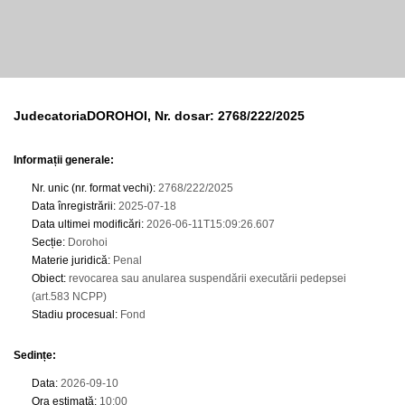
JudecatoriaDOROHOI, Nr. dosar: 2768/222/2025
Informații generale:
Nr. unic (nr. format vechi)
:
2768/222/2025
Data înregistrării
:
2025-07-18
Data ultimei modificări
:
2026-06-11T15:09:26.607
Secție
:
Dorohoi
Materie juridică
:
Penal
Obiect
:
revocarea sau anularea suspendării executării pedepsei
(art.583 NCPP)
Stadiu procesual
:
Fond
Sedințe
:
Data
:
2026-09-10
Ora estimată
:
10:00