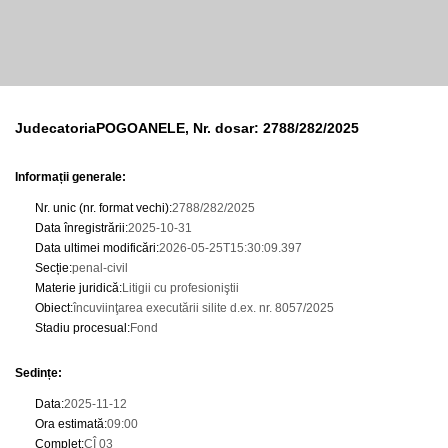
JudecatoriaPOGOANELE, Nr. dosar: 2788/282/2025
Informații generale:
Nr. unic (nr. format vechi)
:
2788/282/2025
Data înregistrării
:
2025-10-31
Data ultimei modificări
:
2026-05-25T15:30:09.397
Secție
:
penal-civil
Materie juridică
:
Litigii cu profesioniştii
Obiect
:
încuviinţarea executării silite d.ex. nr. 8057/2025
Stadiu procesual
:
Fond
Sedințe
:
Data
:
2025-11-12
Ora estimată
:
09:00
Complet
:
CÎ 03