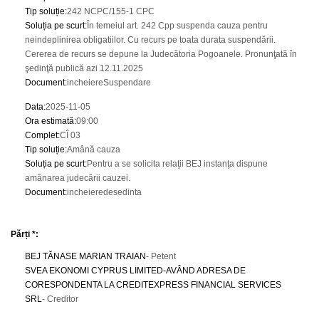
Tip soluție
:
242 NCPC/155-1 CPC
Soluția pe scurt
:
În temeiul art. 242 Cpp suspenda cauza pentru
neindeplinirea obligatiilor. Cu recurs pe toata durata suspendării.
Cererea de recurs se depune la Judecătoria Pogoanele. Pronunţată în
şedinţă publică azi 12.11.2025
Document
:
incheiereSuspendare
Data
:
2025-11-05
Ora estimată
:
09:00
Complet
:
CÎ 03
Tip soluție
:
Amână cauza
Soluția pe scurt
:
Pentru a se solicita relaţii BEJ instanţa dispune
amânarea judecării cauzei.
Document
:
incheieredesedinta
Părți *:
BEJ TĂNASE MARIAN TRAIAN
- Petent
SVEA EKONOMI CYPRUS LIMITED-AVÂND ADRESA DE
CORESPONDENTA LA CREDITEXPRESS FINANCIAL SERVICES
SRL
- Creditor