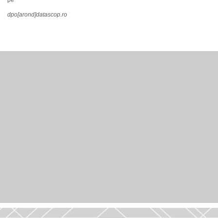
pe
dpo[arond]datascop.ro