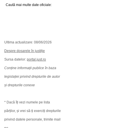
Caută mai multe date oficiale:
Ultima actualizare: 08/06/2026
Despre dosarele în justiție
Sursa datelor:
portal.just.ro
Conține informații publice în baza
legislației privind drepturile de autor
și drepturile conexe
* Dacă îți vezi numele pe lista
părților, și vrei să-ți exerciți drepturile
privind datele personale, trimite mail