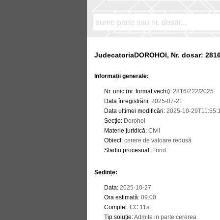
JudecatoriaDOROHOI, Nr. dosar: 281
Informații generale:
Nr. unic (nr. format vechi)
:
2816/222/2025
Data înregistrării
:
2025-07-21
Data ultimei modificări
:
2025-10-29T11:55:
Secție
:
Dorohoi
Materie juridică
:
Civil
Obiect
:
cerere de valoare redusă
Stadiu procesual
:
Fond
Sedințe
:
Data
:
2025-10-27
Ora estimată
:
09:00
Complet
:
CC 11st
Tip soluție
:
Admite in parte cererea