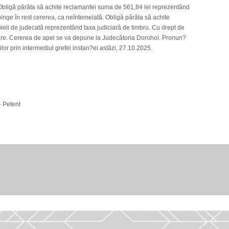
Obligă pârâta să achite reclamantei suma de 561,84 lei reprezentând
inge în rest cererea, ca neîntemeiată. Obligă pârâta să achite
uieli de judecată reprezentând taxa judiciară de timbru. Cu drept de
are. Cererea de apel se va depune la Judecătoria Dorohoi. Pronun?
lor prin intermediul grefei instan?ei astăzi, 27.10.2025.
- Petent