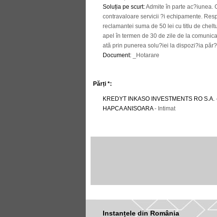
Soluția pe scurt
:
Admite în parte ac?iunea. 
contravaloare servicii ?i echipamente. Resp
reclamantei suma de 50 lei cu titlu de chelt
apel în termen de 30 de zile de la comunic
ată prin punerea solu?iei la dispozi?ia păr?i
Document
:
_Hotarare
Părți *:
KREDYT INKASO INVESTMENTS RO S.A.
HAPCA ANISOARA
- Intimat
Instanțele din România