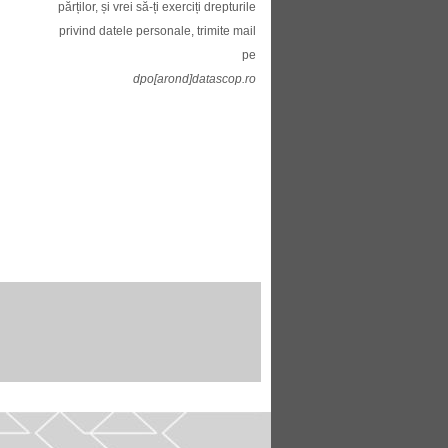
părților, și vrei să-ți exerciți drepturile
privind datele personale, trimite mail
pe
dpo[arond]datascop.ro