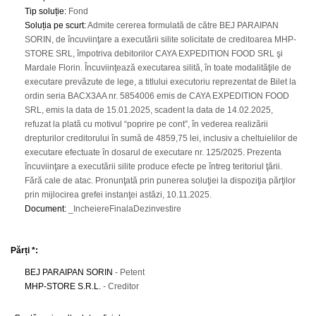
Tip soluție
:
Fond
Soluția pe scurt
:
Admite cererea formulată de către BEJ PARAIPAN
SORIN, de încuviinţare a executării silite solicitate de creditoarea MHP-
STORE SRL, împotriva debitorilor CAYA EXPEDITION FOOD SRL şi
Mardale Florin. Încuviinţează executarea silită, în toate modalităţile de
executare prevăzute de lege, a titlului executoriu reprezentat de Bilet la
ordin seria BACX3AA nr. 5854006 emis de CAYA EXPEDITION FOOD
SRL, emis la data de 15.01.2025, scadent la data de 14.02.2025,
refuzat la plată cu motivul “poprire pe cont”, în vederea realizării
drepturilor creditorului în sumă de 4859,75 lei, inclusiv a cheltuielilor de
executare efectuate în dosarul de executare nr. 125/2025. Prezenta
încuviinţare a executării silite produce efecte pe întreg teritoriul ţării.
Fără cale de atac. Pronunţată prin punerea soluţiei la dispoziţia părţilor
prin mijlocirea grefei instanţei astăzi, 10.11.2025.
Document
:
_IncheiereFinalaDezinvestire
Părți *:
BEJ PARAIPAN SORIN
- Petent
MHP-STORE S.R.L.
- Creditor