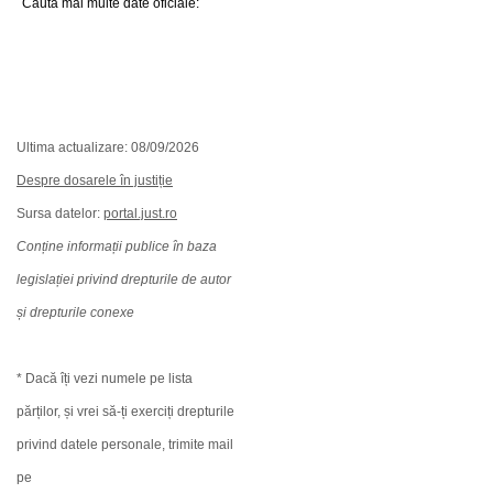
Caută mai multe date oficiale:
Ultima actualizare: 08/09/2026
Despre dosarele în justiție
Sursa datelor:
portal.just.ro
Conține informații publice în baza
legislației privind drepturile de autor
și drepturile conexe
* Dacă îți vezi numele pe lista
părților, și vrei să-ți exerciți drepturile
privind datele personale, trimite mail
pe