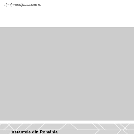
dpo[arond]datascop.ro
Instanțele din România