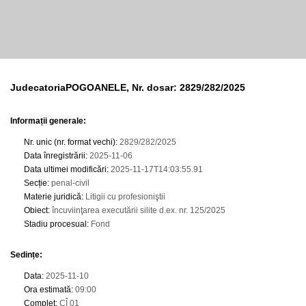
JudecatoriaPOGOANELE, Nr. dosar: 2829/282/2025
Informații generale:
Nr. unic (nr. format vechi)
:
2829/282/2025
Data înregistrării
:
2025-11-06
Data ultimei modificări
:
2025-11-17T14:03:55.91
Secție
:
penal-civil
Materie juridică
:
Litigii cu profesioniştii
Obiect
:
încuviinţarea executării silite d.ex. nr. 125/2025
Stadiu procesual
:
Fond
Sedințe
:
Data
:
2025-11-10
Ora estimată
:
09:00
Complet
:
CÎ 01