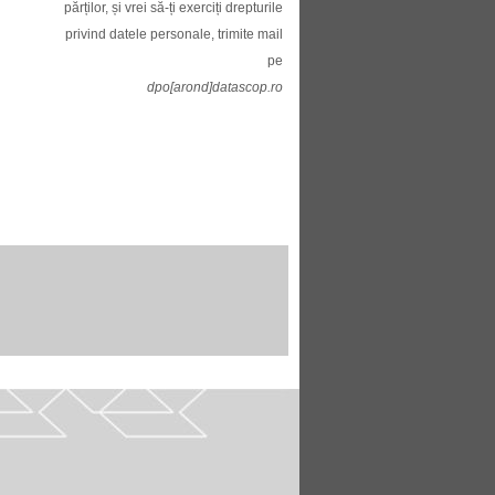
părților, și vrei să-ți exerciți drepturile
privind datele personale, trimite mail
pe
dpo[arond]datascop.ro