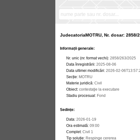
JudecatoriaMOTRU, Nr. dosar: 2858/2
Informații generale:
Nr. unic (nr. format vechi)
:
2858/263/2025
Data înregistrării
:
2025-08-06
Data ultimei modificări
:
2026-02-06T13:57:
Secție
:
MOTRU
Materie juridică
:
Civil
Obiect
:
contestaţie la executare
Stadiu procesual
:
Fond
Sedințe
:
Data
:
2026-01-19
Ora estimată
:
09:00
Complet
:
Civil 1
Tip soluție
:
Respinge cererea