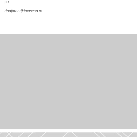
pe
dpo[arond]datascop.ro