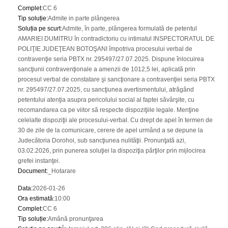
Complet
:
CC 6
Tip soluție
:
Admite in parte plângerea
Soluția pe scurt
:
Admite, în parte, plângerea formulată de petentul
AMARIEI DUMITRU în contradictoriu cu intimatul INSPECTORATUL DE
POLIŢIE JUDEŢEAN BOTOŞANI împotriva procesului verbal de
contravenţie seria PBTX nr. 295497/27.07.2025. Dispune înlocuirea
sancţiunii contravenţionale a amenzii de 1012,5 lei, aplicată prin
procesul verbal de constatare şi sancţionare a contravenţiei seria PBTX
nr. 295497/27.07.2025, cu sancţiunea avertismentului, atrăgând
petentului atenţia asupra pericolului social al faptei săvârşite, cu
recomandarea ca pe viitor să respecte dispoziţiile legale. Menţine
celelalte dispoziţii ale procesului-verbal. Cu drept de apel în termen de
30 de zile de la comunicare, cerere de apel urmând a se depune la
Judecătoria Dorohoi, sub sancţiunea nulităţii. Pronunţată azi,
03.02.2026, prin punerea soluţiei la dispoziţia părţilor prin mijlocirea
grefei instanţei.
Document
:
_Hotarare
Data
:
2026-01-26
Ora estimată
:
10:00
Complet
:
CC 6
Tip soluție
:
Amână pronunţarea