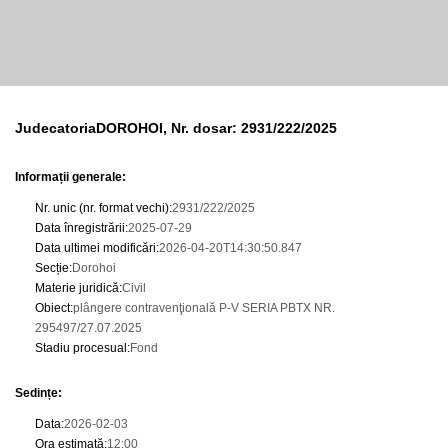
JudecatoriaDOROHOI, Nr. dosar: 2931/222/2025
Informații generale:
Nr. unic (nr. format vechi)
:
2931/222/2025
Data înregistrării
:
2025-07-29
Data ultimei modificări
:
2026-04-20T14:30:50.847
Secție
:
Dorohoi
Materie juridică
:
Civil
Obiect
:
plângere contravenţională P-V SERIA PBTX NR.
295497/27.07.2025
Stadiu procesual
:
Fond
Sedințe
:
Data
:
2026-02-03
Ora estimată
:
12:00