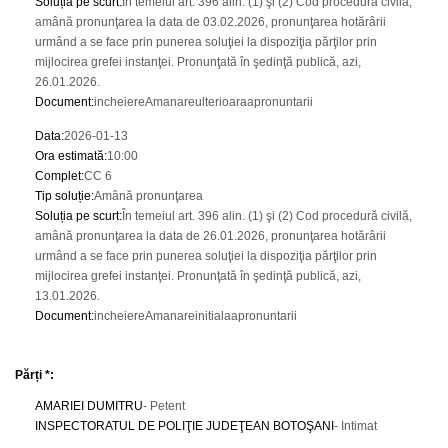
Soluția pe scurt
:
În temeiul art. 396 alin. (1) şi (2) Cod procedură civilă,
amână pronunţarea la data de 03.02.2026, pronunţarea hotărârii
urmând a se face prin punerea soluţiei la dispoziţia părţilor prin
mijlocirea grefei instanţei. Pronunţată în şedinţă publică, azi,
26.01.2026.
Document
:
incheiereAmanareulterioaraapronuntarii
Data
:
2026-01-13
Ora estimată
:
10:00
Complet
:
CC 6
Tip soluție
:
Amână pronunţarea
Soluția pe scurt
:
În temeiul art. 396 alin. (1) şi (2) Cod procedură civilă,
amână pronunţarea la data de 26.01.2026, pronunţarea hotărârii
urmând a se face prin punerea soluţiei la dispoziţia părţilor prin
mijlocirea grefei instanţei. Pronunţată în şedinţă publică, azi,
13.01.2026.
Document
:
incheiereAmanareinitialaapronuntarii
Părți *:
AMARIEI DUMITRU
- Petent
INSPECTORATUL DE POLIŢIE JUDEŢEAN BOTOŞANI
- Intimat