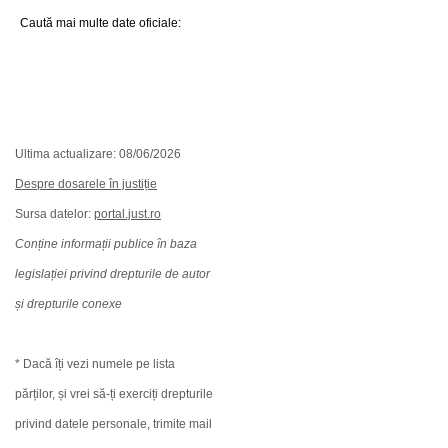
Caută mai multe date oficiale:
Ultima actualizare: 08/06/2026
Despre dosarele în justiție
Sursa datelor:
portal.just.ro
Conține informații publice în baza
legislației privind drepturile de autor
și drepturile conexe
* Dacă îți vezi numele pe lista
părților, și vrei să-ți exerciți drepturile
privind datele personale, trimite mail