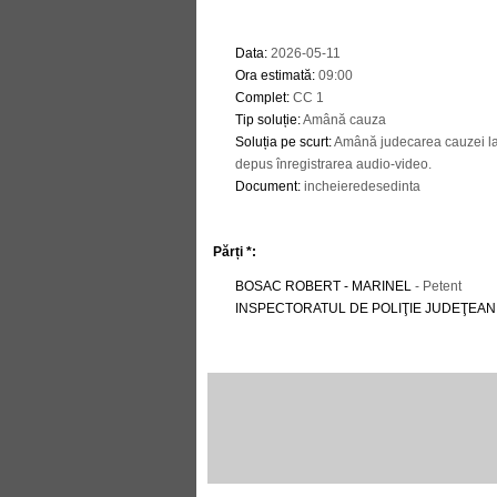
Data
:
2026-05-11
Ora estimată
:
09:00
Complet
:
CC 1
Tip soluție
:
Amână cauza
Soluția pe scurt
:
Amână judecarea cauzei la 
depus înregistrarea audio-video.
Document
:
incheieredesedinta
Părți *:
BOSAC ROBERT - MARINEL
- Petent
INSPECTORATUL DE POLIŢIE JUDEŢEAN