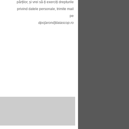
părților, și vrei să-ți exerciți drepturile
privind datele personale, trimite mail
pe
dpo[arond]datascop.ro