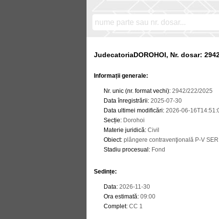
JudecatoriaDOROHOI, Nr. dosar: 294
Informații generale:
Nr. unic (nr. format vechi)
:
2942/222/2025
Data înregistrării
:
2025-07-30
Data ultimei modificări
:
2026-06-16T14:51:
Secție
:
Dorohoi
Materie juridică
:
Civil
Obiect
:
plângere contravenţională P-V S
Stadiu procesual
:
Fond
Sedințe
:
Data
:
2026-11-30
Ora estimată
:
09:00
Complet
:
CC 1