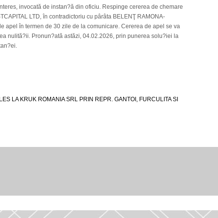
interes, invocată de instan?ă din oficiu. Respinge cererea de chemare
ESTCAPITAL LTD, în contradictoriu cu pârâta BELENŢ RAMONA-
de apel în termen de 30 zile de la comunicare. Cererea de apel se va
 nulită?ii. Pronun?ată astăzi, 04.02.2026, prin punerea solu?iei la
tan?ei.
ES LA KRUK ROMANIA SRL PRIN REPR. GANTOI, FURCULITA SI