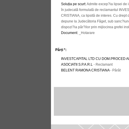
Soluția pe scurt
:
Admite excep?ia lipsei de 
în judecată formulată de reclamantul INV
CRISTIANA, ca lipsită de interes. Cu drept 
depune la Judecătoria Făget, sub sanc?iunea
dispozi?ia păr?ilor prin mijlocirea grefei ins
Document
:
_Hotarare
Părți *:
INVESTCAPITAL LTD CU DOM.PROCED AL
ASOCIATII S.P.A.R.L
- Reclamant
BELENT RAMONA CRISTIANA
- Pârât