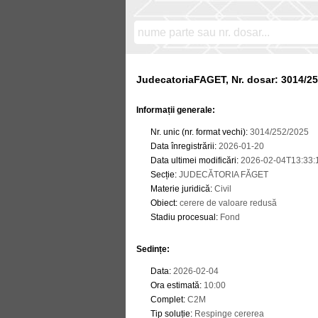
JudecatoriaFAGET, Nr. dosar: 3014/2
Informații generale:
Nr. unic (nr. format vechi)
:
3014/252/2025
Data înregistrării
:
2026-01-20
Data ultimei modificări
:
2026-02-04T13:33:
Secție
:
JUDECĂTORIA FĂGET
Materie juridică
:
Civil
Obiect
:
cerere de valoare redusă
Stadiu procesual
:
Fond
Sedințe
:
Data
:
2026-02-04
Ora estimată
:
10:00
Complet
:
C2M
Tip soluție
:
Respinge cererea