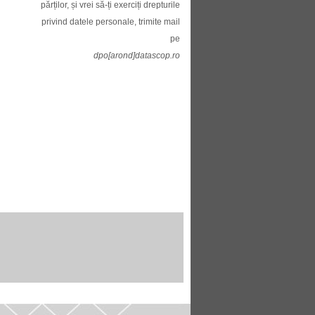
părților, și vrei să-ți exerciți drepturile
privind datele personale, trimite mail
pe
dpo[arond]datascop.ro