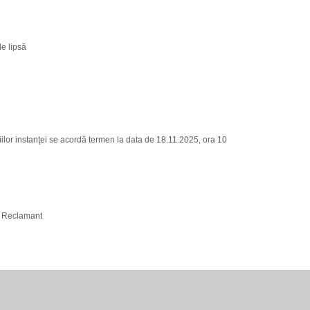
le lipsă
iilor instanţei se acordă termen la data de 18.11.2025, ora 10
- Reclamant