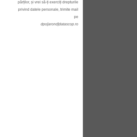
părților, și vrei să-ți exerciți drepturile
privind datele personale, trimite mail
pe
dpo[arond]datascop.ro