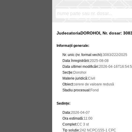
JudecatoriaDOROHOI, Nr. dosar: 308
Informații generale:
Nr. unic (nr. format vechi)
:
3083/222/2025
Data înregistrării
:
2025-08-08
Data ultimei modificări
:
2026-04-16T16:54:5
Secție
:
Dorohoi
Materie juridică
:
Civil
Obiect
:
cerere de valoare redusă
Stadiu procesual
:
Fond
Sedințe
:
Data
:
2026-04-07
Ora estimată
:
11:00
Complet
:
CC 3 st
Tip soluție
:
242 NCPC/155-1 CPC