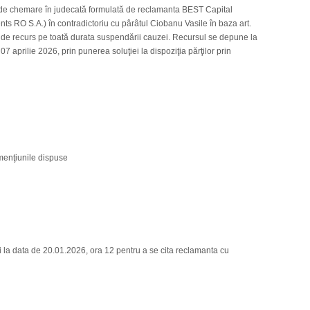
de chemare în judecată formulată de reclamanta BEST Capital
ts RO S.A.) în contradictoriu cu pârâtul Ciobanu Vasile în baza art.
t de recurs pe toată durata suspendării cauzei. Recursul se depune la
 aprilie 2026, prin punerea soluţiei la dispoziţia părţilor prin
 menţiunile dispuse
la data de 20.01.2026, ora 12 pentru a se cita reclamanta cu