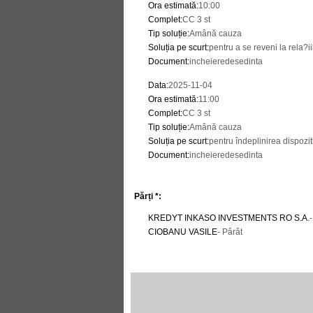
Ora estimată
:
10:00
Complet
:
CC 3 st
Tip soluție
:
Amână cauza
Soluția pe scurt
:
pentru a se reveni la rela?ii
Document
:
incheieredesedinta
Data
:
2025-11-04
Ora estimată
:
11:00
Complet
:
CC 3 st
Tip soluție
:
Amână cauza
Soluția pe scurt
:
pentru îndeplinirea dispozit
Document
:
incheieredesedinta
Părți *:
KREDYT INKASO INVESTMENTS RO S.A.
CIOBANU VASILE
- Pârât