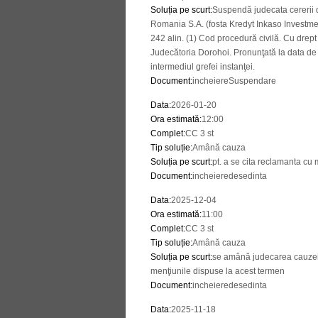
Soluția pe scurt
:
Suspendă judecata cererii 
Romania S.A. (fosta Kredyt Inkaso Investmen
242 alin. (1) Cod procedură civilă. Cu drep
Judecătoria Dorohoi. Pronunţată la data de 07
intermediul grefei instanţei.
Document
:
incheiereSuspendare
Data
:
2026-01-20
Ora estimată
:
12:00
Complet
:
CC 3 st
Tip soluție
:
Amână cauza
Soluția pe scurt
:
pt. a se cita reclamanta cu
Document
:
incheieredesedinta
Data
:
2025-12-04
Ora estimată
:
11:00
Complet
:
CC 3 st
Tip soluție
:
Amână cauza
Soluția pe scurt
:
se amână judecarea cauzei 
menţiunile dispuse la acest termen
Document
:
incheieredesedinta
Data
:
2025-11-18