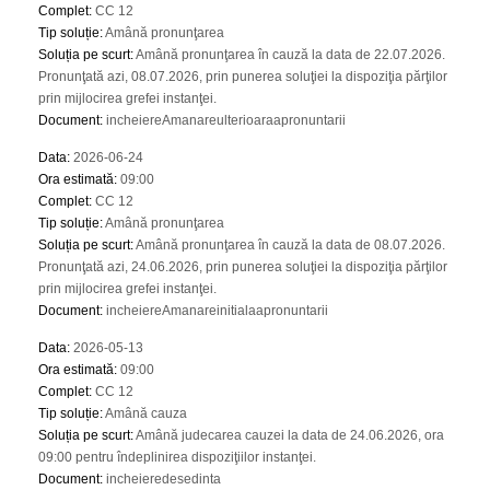
Complet
:
CC 12
Tip soluție
:
Amână pronunţarea
Soluția pe scurt
:
Amână pronunţarea în cauză la data de 22.07.2026.
Pronunţată azi, 08.07.2026, prin punerea soluţiei la dispoziţia părţilor
prin mijlocirea grefei instanţei.
Document
:
incheiereAmanareulterioaraapronuntarii
Data
:
2026-06-24
Ora estimată
:
09:00
Complet
:
CC 12
Tip soluție
:
Amână pronunţarea
Soluția pe scurt
:
Amână pronunţarea în cauză la data de 08.07.2026.
Pronunţată azi, 24.06.2026, prin punerea soluţiei la dispoziţia părţilor
prin mijlocirea grefei instanţei.
Document
:
incheiereAmanareinitialaapronuntarii
Data
:
2026-05-13
Ora estimată
:
09:00
Complet
:
CC 12
Tip soluție
:
Amână cauza
Soluția pe scurt
:
Amână judecarea cauzei la data de 24.06.2026, ora
09:00 pentru îndeplinirea dispoziţiilor instanţei.
Document
:
incheieredesedinta