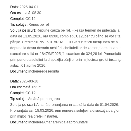
Data
:
2026-04-01
Ora estimată
:
08:30
Complet
:
CC 12
Tip soluție
:
Repus pe rol
Soluția pe scurt
:
Repune cauza pe rol. Fixează termen de judecată la
data de 13.05.2026, ora 09:00, complet CC12, pentru când se vor cita
părţile. Creditorul INVESTCAPITAL LTD va fi citat cu menţiunea de a
depune la dosar dovada achitării cheltuielilor de xerocopiere dosar de
executare silită nr. 1847/M/2025, în cuantum de 324,28 lei. Pronunţată
prin punerea soluţiei la dispoziţia părţilor prin mijlocirea grefei instanţei,
astăzi, 01 aprilie 2026.
Document
:
incheieredesedinta
Data
:
2026-03-18
Ora estimată
:
09:15
Complet
:
CC 12
Tip soluție
:
Amână pronunţarea
Soluția pe scurt
:
Amână pronunţarea în cauză la data de 01.04.2026.
Pronunţată azi, 18.03.2026, prin punerea soluţiei la dispoziţia părţilor
prin mijlocirea grefei instanţei.
Document
:
incheiereAmanareinitialaapronuntarii