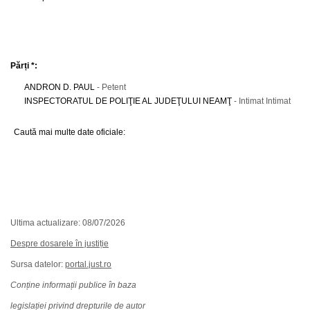
Părți *:
ANDRON D. PAUL
- Petent
INSPECTORATUL DE POLIŢIE AL JUDEŢULUI NEAMŢ
- Intimat Intimat
Caută mai multe date oficiale:
Ultima actualizare: 08/07/2026
Despre dosarele în justiție
Sursa datelor:
portal.just.ro
Conține informații publice în baza
legislației privind drepturile de autor