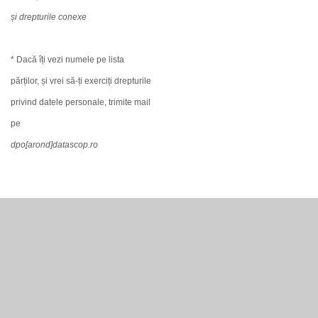
și drepturile conexe
* Dacă îți vezi numele pe lista
părților, și vrei să-ți exerciți drepturile
privind datele personale, trimite mail
pe
dpo[arond]datascop.ro