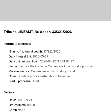
TribunalulNEAMT, Nr. dosar: 33/321/2026
Informații generale:
Nr. unic (nr. format vechi)
:
33/321/2026
Data înregistrării
:
2026-05-27
Data ultimei modificări
:
2026-06-12T17:01:03.37
Secție
:
Sectia a II-a Civilă de Contencios Administrativ şi Fiscal
Materie juridică
:
Contencios administrativ şi fiscal
Obiect
:
anulare proces verbal de contravenţie
Stadiu procesual
:
Apel
Sedințe
:
Data
:
2026-09-21
Ora estimată
:
09:30
Complet
:
A2