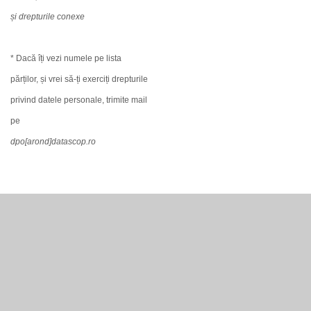
și drepturile conexe
* Dacă îți vezi numele pe lista
părților, și vrei să-ți exerciți drepturile
privind datele personale, trimite mail
pe
dpo[arond]datascop.ro