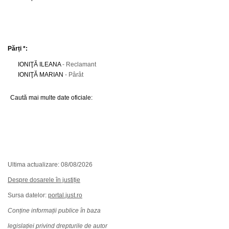
Părți *:
IONIŢĂ ILEANA
- Reclamant
IONIŢĂ MARIAN
- Pârât
Caută mai multe date oficiale:
Ultima actualizare: 08/08/2026
Despre dosarele în justiție
Sursa datelor:
portal.just.ro
Conține informații publice în baza
legislației privind drepturile de autor