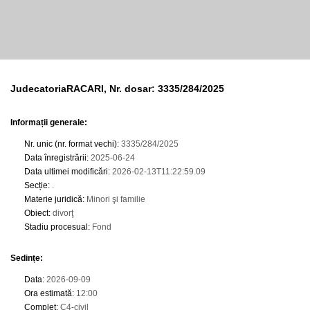
JudecatoriaRACARI, Nr. dosar: 3335/284/2025
Informații generale:
Nr. unic (nr. format vechi)
:
3335/284/2025
Data înregistrării
:
2025-06-24
Data ultimei modificări
:
2026-02-13T11:22:59.09
Secție
:
.
Materie juridică
:
Minori şi familie
Obiect
:
divorţ
Stadiu procesual
:
Fond
Sedințe
:
Data
:
2026-09-09
Ora estimată
:
12:00
Complet
:
C4-civil