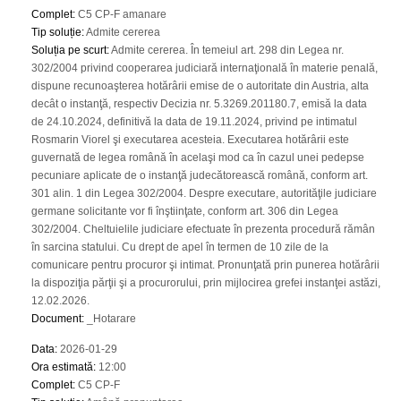
Complet
:
C5 CP-F amanare
Tip soluție
:
Admite cererea
Soluția pe scurt
:
Admite cererea. În temeiul art. 298 din Legea nr.
302/2004 privind cooperarea judiciară internaţională în materie penală,
dispune recunoaşterea hotărârii emise de o autoritate din Austria, alta
decât o instanţă, respectiv Decizia nr. 5.3269.201180.7, emisă la data
de 24.10.2024, definitivă la data de 19.11.2024, privind pe intimatul
Rosmarin Viorel şi executarea acesteia. Executarea hotărârii este
guvernată de legea română în acelaşi mod ca în cazul unei pedepse
pecuniare aplicate de o instanţă judecătorească română, conform art.
301 alin. 1 din Legea 302/2004. Despre executare, autorităţile judiciare
germane solicitante vor fi înştiinţate, conform art. 306 din Legea
302/2004. Cheltuielile judiciare efectuate în prezenta procedură rămân
în sarcina statului. Cu drept de apel în termen de 10 zile de la
comunicare pentru procuror şi intimat. Pronunţată prin punerea hotărârii
la dispoziţia părţii şi a procurorului, prin mijlocirea grefei instanţei astăzi,
12.02.2026.
Document
:
_Hotarare
Data
:
2026-01-29
Ora estimată
:
12:00
Complet
:
C5 CP-F