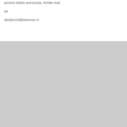
privind datele personale, trimite mail
pe
dpo[arond]datascop.ro