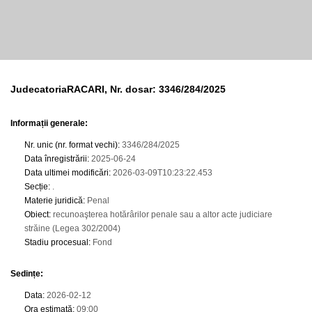
JudecatoriaRACARI, Nr. dosar: 3346/284/2025
Informații generale:
Nr. unic (nr. format vechi)
:
3346/284/2025
Data înregistrării
:
2025-06-24
Data ultimei modificări
:
2026-03-09T10:23:22.453
Secție
:
.
Materie juridică
:
Penal
Obiect
:
recunoaşterea hotărârilor penale sau a altor acte judiciare
străine (Legea 302/2004)
Stadiu procesual
:
Fond
Sedințe
:
Data
:
2026-02-12
Ora estimată
:
09:00