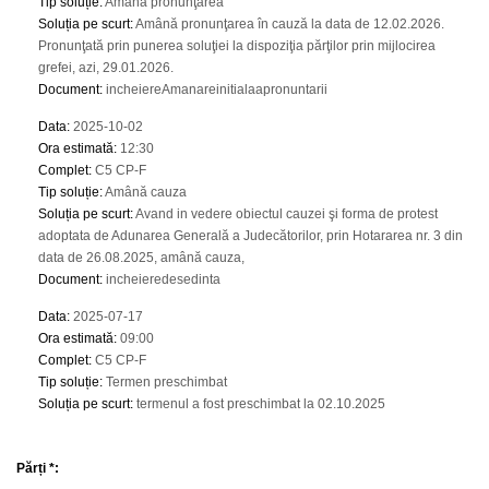
Tip soluție
:
Amână pronunţarea
Soluția pe scurt
:
Amână pronunţarea în cauză la data de 12.02.2026.
Pronunţată prin punerea soluţiei la dispoziţia părţilor prin mijlocirea
grefei, azi, 29.01.2026.
Document
:
incheiereAmanareinitialaapronuntarii
Data
:
2025-10-02
Ora estimată
:
12:30
Complet
:
C5 CP-F
Tip soluție
:
Amână cauza
Soluția pe scurt
:
Avand in vedere obiectul cauzei şi forma de protest
adoptata de Adunarea Generală a Judecătorilor, prin Hotararea nr. 3 din
data de 26.08.2025, amână cauza,
Document
:
incheieredesedinta
Data
:
2025-07-17
Ora estimată
:
09:00
Complet
:
C5 CP-F
Tip soluție
:
Termen preschimbat
Soluția pe scurt
:
termenul a fost preschimbat la 02.10.2025
Părți *: