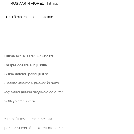
ROSMARIN VIOREL
- Intimat
Caută mai multe date oficiale:
Ultima actualizare: 08/08/2026
Despre dosarele în justiție
Sursa datelor:
portal.just.ro
Conține informații publice în baza
legislației privind drepturile de autor
și drepturile conexe
* Dacă îți vezi numele pe lista
părților, și vrei să-ți exerciți drepturile