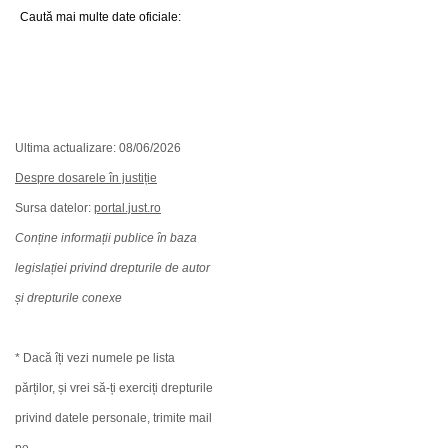
Caută mai multe date oficiale:
Ultima actualizare: 08/06/2026
Despre dosarele în justiție
Sursa datelor:
portal.just.ro
Conține informații publice în baza
legislației privind drepturile de autor
și drepturile conexe
* Dacă îți vezi numele pe lista
părților, și vrei să-ți exerciți drepturile
privind datele personale, trimite mail