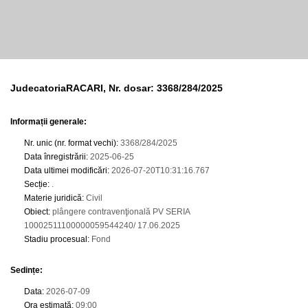
JudecatoriaRACARI, Nr. dosar: 3368/284/2025
Informații generale:
Nr. unic (nr. format vechi)
:
3368/284/2025
Data înregistrării
:
2025-06-25
Data ultimei modificări
:
2026-07-20T10:31:16.767
Secție
:
.
Materie juridică
:
Civil
Obiect
:
plângere contravenţională PV SERIA
10002511100000059544240/ 17.06.2025
Stadiu procesual
:
Fond
Sedințe
:
Data
:
2026-07-09
Ora estimată
:
09:00