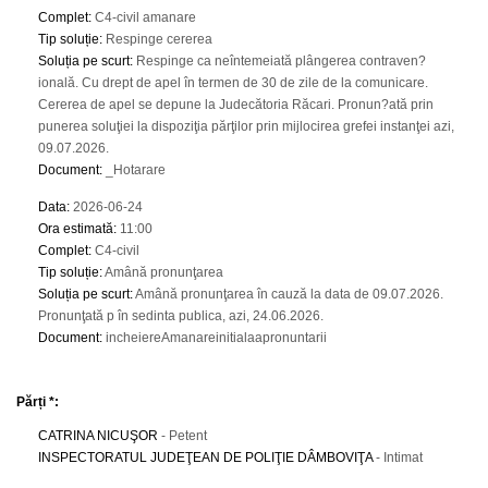
Complet
:
C4-civil amanare
Tip soluție
:
Respinge cererea
Soluția pe scurt
:
Respinge ca neîntemeiată plângerea contraven?
ională. Cu drept de apel în termen de 30 de zile de la comunicare.
Cererea de apel se depune la Judecătoria Răcari. Pronun?ată prin
punerea soluţiei la dispoziţia părţilor prin mijlocirea grefei instanţei azi,
09.07.2026.
Document
:
_Hotarare
Data
:
2026-06-24
Ora estimată
:
11:00
Complet
:
C4-civil
Tip soluție
:
Amână pronunţarea
Soluția pe scurt
:
Amână pronunţarea în cauză la data de 09.07.2026.
Pronunţată p în sedinta publica, azi, 24.06.2026.
Document
:
incheiereAmanareinitialaapronuntarii
Părți *:
CATRINA NICUŞOR
- Petent
INSPECTORATUL JUDEŢEAN DE POLIŢIE DÂMBOVIŢA
- Intimat