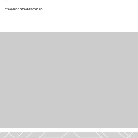
pe
dpo[arond]datascop.ro