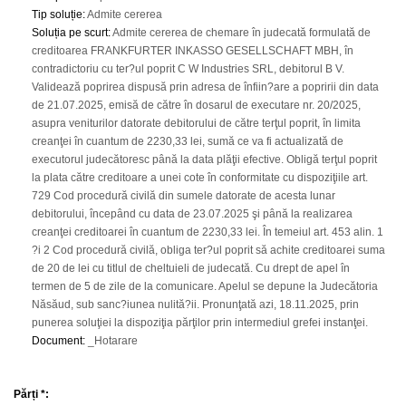
Tip soluție
:
Admite cererea
Soluția pe scurt
:
Admite cererea de chemare în judecată formulată de
creditoarea FRANKFURTER INKASSO GESELLSCHAFT MBH, în
contradictoriu cu ter?ul poprit C W Industries SRL, debitorul B V.
Validează poprirea dispusă prin adresa de înfiin?are a popririi din data
de 21.07.2025, emisă de către în dosarul de executare nr. 20/2025,
asupra veniturilor datorate debitorului de către terţul poprit, în limita
creanţei în cuantum de 2230,33 lei, sumă ce va fi actualizată de
executorul judecătoresc până la data plăţii efective. Obligă terţul poprit
la plata către creditoare a unei cote în conformitate cu dispoziţiile art.
729 Cod procedură civilă din sumele datorate de acesta lunar
debitorului, începând cu data de 23.07.2025 şi până la realizarea
creanţei creditoarei în cuantum de 2230,33 lei. În temeiul art. 453 alin. 1
?i 2 Cod procedură civilă, obliga ter?ul poprit să achite creditoarei suma
de 20 de lei cu titlul de cheltuieli de judecată. Cu drept de apel în
termen de 5 de zile de la comunicare. Apelul se depune la Judecătoria
Năsăud, sub sanc?iunea nulită?ii. Pronunţată azi, 18.11.2025, prin
punerea soluţiei la dispoziţia părţilor prin intermediul grefei instanţei.
Document
:
_Hotarare
Părți *: