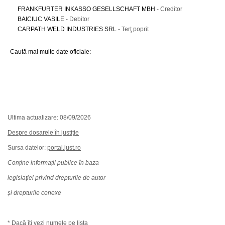
FRANKFURTER INKASSO GESELLSCHAFT MBH
- Creditor
BAICIUC VASILE
- Debitor
CARPATH WELD INDUSTRIES SRL
- Terţ poprit
Caută mai multe date oficiale:
Ultima actualizare: 08/09/2026
Despre dosarele în justiție
Sursa datelor:
portal.just.ro
Conține informații publice în baza
legislației privind drepturile de autor
și drepturile conexe
* Dacă îți vezi numele pe lista