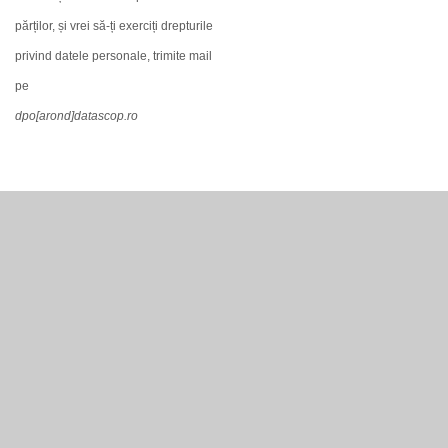
părților, și vrei să-ți exerciți drepturile
privind datele personale, trimite mail
pe
dpo[arond]datascop.ro