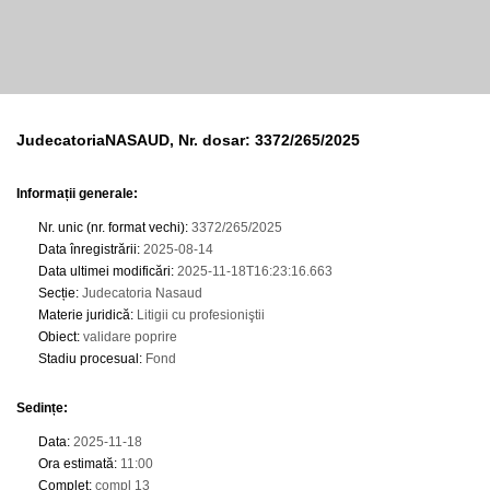
JudecatoriaNASAUD, Nr. dosar: 3372/265/2025
Informații generale:
Nr. unic (nr. format vechi)
:
3372/265/2025
Data înregistrării
:
2025-08-14
Data ultimei modificări
:
2025-11-18T16:23:16.663
Secție
:
Judecatoria Nasaud
Materie juridică
:
Litigii cu profesioniştii
Obiect
:
validare poprire
Stadiu procesual
:
Fond
Sedințe
:
Data
:
2025-11-18
Ora estimată
:
11:00
Complet
:
compl 13