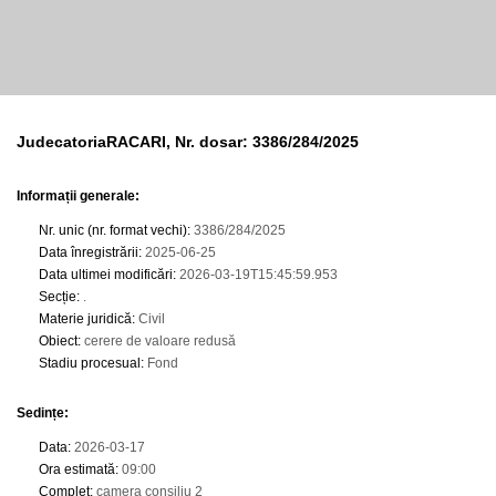
JudecatoriaRACARI, Nr. dosar: 3386/284/2025
Informații generale:
Nr. unic (nr. format vechi)
:
3386/284/2025
Data înregistrării
:
2025-06-25
Data ultimei modificări
:
2026-03-19T15:45:59.953
Secție
:
.
Materie juridică
:
Civil
Obiect
:
cerere de valoare redusă
Stadiu procesual
:
Fond
Sedințe
:
Data
:
2026-03-17
Ora estimată
:
09:00
Complet
:
camera consiliu 2