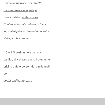
Ultima actualizare: 08/09/2026
Despre dosarele în justiție
Sursa datelor:
portal.just.ro
Conține informații publice în baza
legislației privind drepturile de autor
și drepturile conexe
* Dacă îți vezi numele pe lista
părților, și vrei să-ți exerciți drepturile
privind datele personale, trimite mail
pe
dpo[arond]datascop.ro