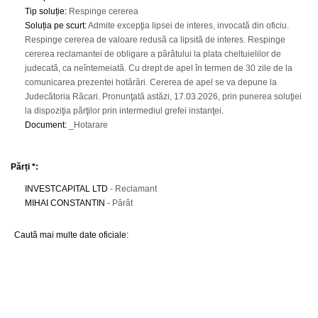
Tip soluție
:
Respinge cererea
Soluția pe scurt
:
Admite excepţia lipsei de interes, invocată din oficiu.
Respinge cererea de valoare redusă ca lipsită de interes. Respinge
cererea reclamantei de obligare a pârâtului la plata cheltuielilor de
judecată, ca neîntemeiată. Cu drept de apel în termen de 30 zile de la
comunicarea prezentei hotărâri. Cererea de apel se va depune la
Judecătoria Răcari. Pronunţată astăzi, 17.03.2026, prin punerea soluţiei
la dispoziţia părţilor prin intermediul grefei instanţei.
Document
:
_Hotarare
Părți *:
INVESTCAPITAL LTD
- Reclamant
MIHAI CONSTANTIN
- Pârât
Caută mai multe date oficiale: