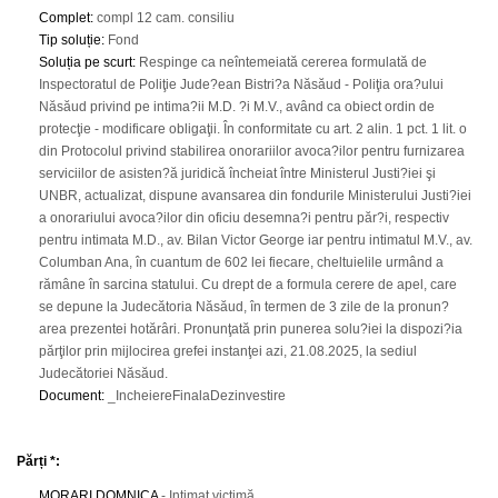
Complet
:
compl 12 cam. consiliu
Tip soluție
:
Fond
Soluția pe scurt
:
Respinge ca neîntemeiată cererea formulată de
Inspectoratul de Poliţie Jude?ean Bistri?a Năsăud - Poliţia ora?ului
Năsăud privind pe intima?ii M.D. ?i M.V., având ca obiect ordin de
protecţie - modificare obligaţii. În conformitate cu art. 2 alin. 1 pct. 1 lit. o
din Protocolul privind stabilirea onorariilor avoca?ilor pentru furnizarea
serviciilor de asisten?ă juridică încheiat între Ministerul Justi?iei şi
UNBR, actualizat, dispune avansarea din fondurile Ministerului Justi?iei
a onorariului avoca?ilor din oficiu desemna?i pentru păr?i, respectiv
pentru intimata M.D., av. Bilan Victor George iar pentru intimatul M.V., av.
Columban Ana, în cuantum de 602 lei fiecare, cheltuielile urmând a
rămâne în sarcina statului. Cu drept de a formula cerere de apel, care
se depune la Judecătoria Năsăud, în termen de 3 zile de la pronun?
area prezentei hotărâri. Pronunţată prin punerea solu?iei la dispozi?ia
părţilor prin mijlocirea grefei instanţei azi, 21.08.2025, la sediul
Judecătoriei Năsăud.
Document
:
_IncheiereFinalaDezinvestire
Părți *:
MORARI DOMNICA
- Intimat victimă