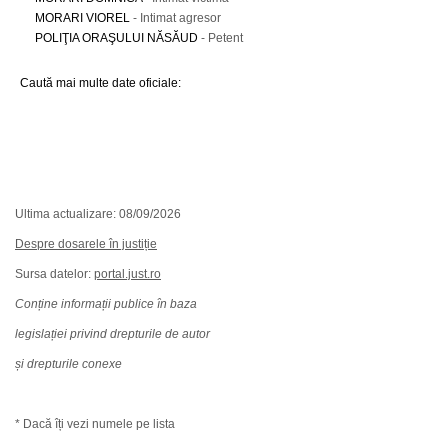
MORARI VIOREL
- Intimat agresor
POLIŢIA ORAŞULUI NĂSĂUD
- Petent
Caută mai multe date oficiale:
Ultima actualizare: 08/09/2026
Despre dosarele în justiție
Sursa datelor:
portal.just.ro
Conține informații publice în baza
legislației privind drepturile de autor
și drepturile conexe
* Dacă îți vezi numele pe lista