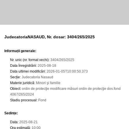
JudecatoriaNASAUD, Nr. dosar: 3404/265/2025
Informații generale:
Nr. unic (nr. format vechi)
:
3404/265/2025
Data înregistrării
:
2025-08-18
Data ultimei modificări
:
2026-01-05T10:00:50.373
Secție
:
Judecatoria Nasaud
Materie juridică
:
Minori şi familie
Obiect
:
ordin de protecţie modificare măsuri ordin de protecţie dos.fond
4067/265/2024
Stadiu procesual
:
Fond
Sedințe
:
Data
:
2025-08-21
Ora estimată
:
10:00