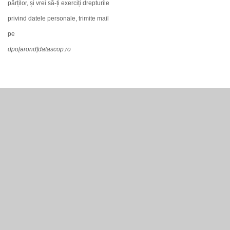
părților, și vrei să-ți exerciți drepturile
privind datele personale, trimite mail
pe
dpo[arond]datascop.ro