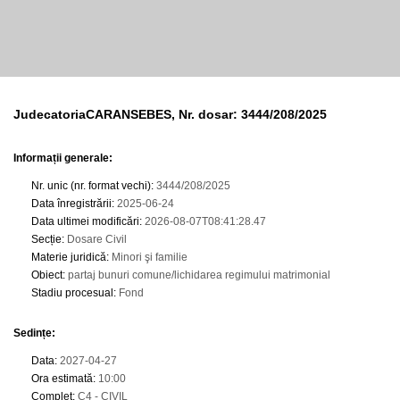
JudecatoriaCARANSEBES, Nr. dosar: 3444/208/2025
Informații generale:
Nr. unic (nr. format vechi)
:
3444/208/2025
Data înregistrării
:
2025-06-24
Data ultimei modificări
:
2026-08-07T08:41:28.47
Secție
:
Dosare Civil
Materie juridică
:
Minori şi familie
Obiect
:
partaj bunuri comune/lichidarea regimului matrimonial
Stadiu procesual
:
Fond
Sedințe
:
Data
:
2027-04-27
Ora estimată
:
10:00
Complet
:
C4 - CIVIL