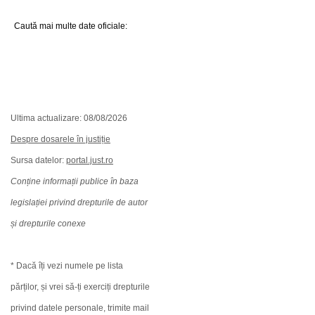
Caută mai multe date oficiale:
Ultima actualizare: 08/08/2026
Despre dosarele în justiție
Sursa datelor:
portal.just.ro
Conține informații publice în baza
legislației privind drepturile de autor
și drepturile conexe
* Dacă îți vezi numele pe lista
părților, și vrei să-ți exerciți drepturile
privind datele personale, trimite mail