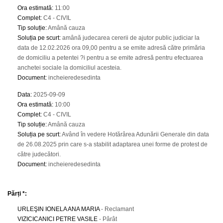
Ora estimată
:
11:00
Complet
:
C4 - CIVIL
Tip soluție
:
Amână cauza
Soluția pe scurt
:
amână judecarea cererii de ajutor public judiciar la
data de 12.02.2026 ora 09,00 pentru a se emite adresă către primăria
de domiciliu a petentei ?i pentru a se emite adresă pentru efectuarea
anchetei sociale la domiciliul acesteia.
Document
:
incheieredesedinta
Data
:
2025-09-09
Ora estimată
:
10:00
Complet
:
C4 - CIVIL
Tip soluție
:
Amână cauza
Soluția pe scurt
:
Având în vedere Hotărârea Adunării Generale din data
de 26.08.2025 prin care s-a stabilit adaptarea unei forme de protest de
către judecători.
Document
:
incheieredesedinta
Părți *:
URLEŞIN IONELA ANA MARIA
- Reclamant
VIZICICANICI PETRE VASILE
- Pârât