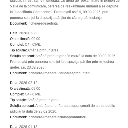
judiciar, în rest, ca neîntemeiată. Cu drept de reexaminare în termen de
5 zile de la comunicare, cererea de reexaminare urmând a se depune
la Judecătoria Caransebe?. Pronunţată astăzi, 09.03.2026, prin
punerea soluţiei la dispoziţia părţilor de către grefa instanţei.
Document
:
incheieredesedinta
Data
:
2026-02-23
Ora estimată
:
09:00
Complet
:
C4 - CIVIL
Tip soluție
:
Amână pronunţarea
Soluția pe scurt
:
Amână pronunţarea în cauză la data de 09.03.2026.
Pronunţată prin punerea soluţiei la dispoziţia părţilor prin mijlocirea
grefei, azi, 23.02.2026.
Document
:
incheiereAmanareulterioaraapronuntarii
Data
:
2026-02-12
Ora estimată
:
09:00
Complet
:
C4 - CIVIL
Tip soluție
:
Amână pronunţarea
Soluția pe scurt
:
Amână pronun?area asupra cererii de ajutor public
judiciar la data de 23.02.2026.
Document
:
incheiereAmanareinitialaapronuntarii
Data
:
2026-01-13