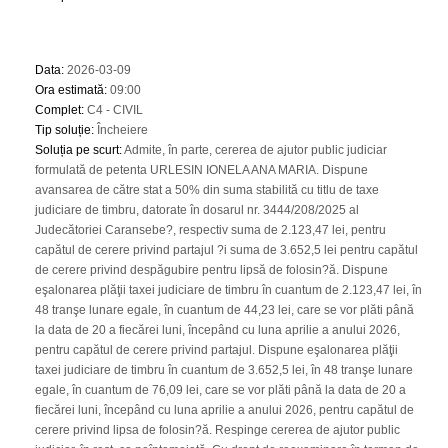
Data
:
2026-03-09
Ora estimată
:
09:00
Complet
:
C4 - CIVIL
Tip soluție
:
Încheiere
Soluția pe scurt
:
Admite, în parte, cererea de ajutor public judiciar
formulată de petenta URLESIN IONELA ANA MARIA. Dispune
avansarea de către stat a 50% din suma stabilită cu titlu de taxe
judiciare de timbru, datorate în dosarul nr. 3444/208/2025 al
Judecătoriei Caransebe?, respectiv suma de 2.123,47 lei, pentru
capătul de cerere privind partajul ?i suma de 3.652,5 lei pentru capătul
de cerere privind despăgubire pentru lipsă de folosin?ă. Dispune
eşalonarea plăţii taxei judiciare de timbru în cuantum de 2.123,47 lei, în
48 tranşe lunare egale, în cuantum de 44,23 lei, care se vor plăti până
la data de 20 a fiecărei luni, începând cu luna aprilie a anului 2026,
pentru capătul de cerere privind partajul. Dispune eşalonarea plăţii
taxei judiciare de timbru în cuantum de 3.652,5 lei, în 48 tranşe lunare
egale, în cuantum de 76,09 lei, care se vor plăti până la data de 20 a
fiecărei luni, începând cu luna aprilie a anului 2026, pentru capătul de
cerere privind lipsa de folosin?ă. Respinge cererea de ajutor public