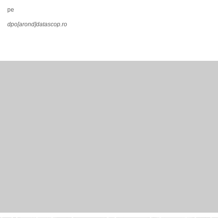
pe
dpo[arond]datascop.ro