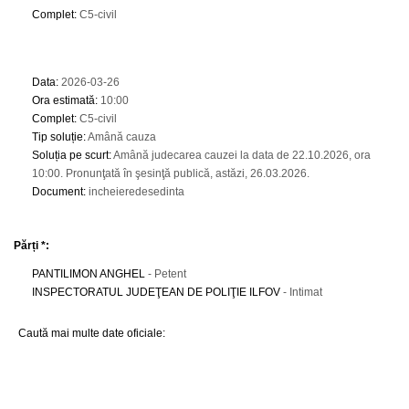
Complet
:
C5-civil
Data
:
2026-03-26
Ora estimată
:
10:00
Complet
:
C5-civil
Tip soluție
:
Amână cauza
Soluția pe scurt
:
Amână judecarea cauzei la data de 22.10.2026, ora
10:00. Pronunţată în şesinţă publică, astăzi, 26.03.2026.
Document
:
incheieredesedinta
Părți *:
PANTILIMON ANGHEL
- Petent
INSPECTORATUL JUDEŢEAN DE POLIŢIE ILFOV
- Intimat
Caută mai multe date oficiale: