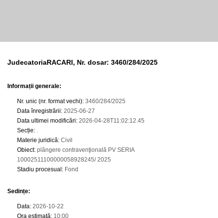
JudecatoriaRACARI, Nr. dosar: 3460/284/2025
Informații generale:
Nr. unic (nr. format vechi)
:
3460/284/2025
Data înregistrării
:
2025-06-27
Data ultimei modificări
:
2026-04-28T11:02:12.45
Secție
:
.
Materie juridică
:
Civil
Obiect
:
plângere contravenţională PV SERIA
10002511100000058928245/ 2025
Stadiu procesual
:
Fond
Sedințe
:
Data
:
2026-10-22
Ora estimată
:
10:00