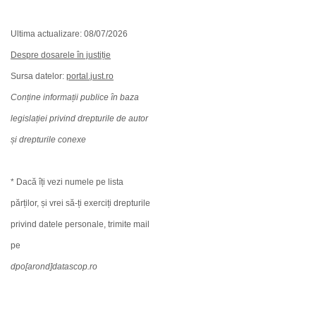
Ultima actualizare: 08/07/2026
Despre dosarele în justiție
Sursa datelor:
portal.just.ro
Conține informații publice în baza
legislației privind drepturile de autor
și drepturile conexe
* Dacă îți vezi numele pe lista
părților, și vrei să-ți exerciți drepturile
privind datele personale, trimite mail
pe
dpo[arond]datascop.ro