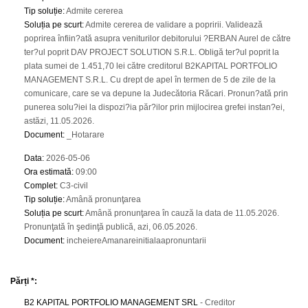
Tip soluție
:
Admite cererea
Soluția pe scurt
:
Admite cererea de validare a popririi. Validează
poprirea înfiin?ată asupra veniturilor debitorului ?ERBAN Aurel de către
ter?ul poprit DAV PROJECT SOLUTION S.R.L. Obligă ter?ul poprit la
plata sumei de 1.451,70 lei către creditorul B2KAPITAL PORTFOLIO
MANAGEMENT S.R.L. Cu drept de apel în termen de 5 de zile de la
comunicare, care se va depune la Judecătoria Răcari. Pronun?ată prin
punerea solu?iei la dispozi?ia păr?ilor prin mijlocirea grefei instan?ei,
astăzi, 11.05.2026.
Document
:
_Hotarare
Data
:
2026-05-06
Ora estimată
:
09:00
Complet
:
C3-civil
Tip soluție
:
Amână pronunţarea
Soluția pe scurt
:
Amână pronunţarea în cauză la data de 11.05.2026.
Pronunţată în şedinţă publică, azi, 06.05.2026.
Document
:
incheiereAmanareinitialaapronuntarii
Părți *:
B2 KAPITAL PORTFOLIO MANAGEMENT SRL
- Creditor