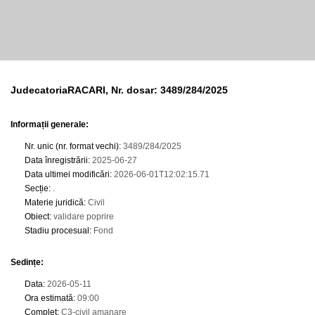
JudecatoriaRACARI, Nr. dosar: 3489/284/2025
Informații generale:
Nr. unic (nr. format vechi)
:
3489/284/2025
Data înregistrării
:
2025-06-27
Data ultimei modificări
:
2026-06-01T12:02:15.71
Secție
:
.
Materie juridică
:
Civil
Obiect
:
validare poprire
Stadiu procesual
:
Fond
Sedințe
:
Data
:
2026-05-11
Ora estimată
:
09:00
Complet
:
C3-civil amanare