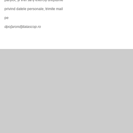
părților, și vrei să-ți exerciți drepturile
privind datele personale, trimite mail
pe
dpo[arond]datascop.ro